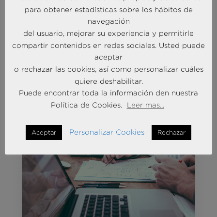
Dentista, prótesis e
para obtener estadísticas sobre los hábitos de
implantes generales,
navegación
principales gastos de los
del usuario, mejorar su experiencia y permitirle
asegurados fuera del
compartir contenidos en redes sociales. Usted puede
seguro de salud
aceptar
Dic 18, 2019
|
Actualidad Braintrust
o rechazar las cookies, así como personalizar cuáles
quiere deshabilitar.
Puede encontrar toda la información den nuestra
Política de Cookies.
Leer mas...
Personalizar Cookies
Aceptar
Rechazar