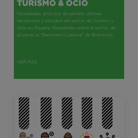
TURISMO & OCIO
Novedades, artículos de opinión, últimas
tendencias y estudios del sector de Turismo y
Ocio en España. Novedades sobre el sector, de
acuerdo al "Barómetro Leisure" de Braintrust.
VER MÁS