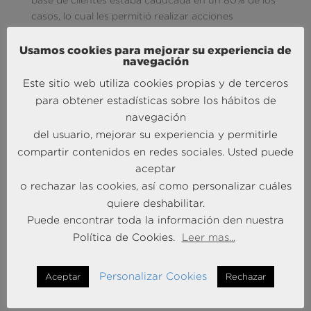
casos, lo cual les permitió realizar acciones
correctivas, para después experimentar
un aumento del 30% en el valor promedio de
Usamos cookies para mejorar su experiencia de
navegación
pedidos como resultado de sus campañas de
marketing automatizadas.
Este sitio web utiliza cookies propias y de terceros
para obtener estadísticas sobre los hábitos de
—
navegación
¿ROI, dices?
¿Y no será que el ROI es que no pierdas
del usuario, mejorar su experiencia y permitirle
ni un minuto más pensando dónde está el ROI de la
compartir contenidos en redes sociales. Usted puede
inteligencia competitiva?
😉
aceptar
o rechazar las cookies, así como personalizar cuáles
Photo by
Sharon McCutcheon
on
Unsplash
quiere deshabilitar.
Puede encontrar toda la información den nuestra
Política de Cookies.
Leer mas...
Personalizar Cookies
Aceptar
Rechazar