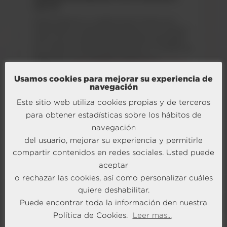
con IA
Desarrollamos un Agente de IA para una
importante compañía de Seguros. En tiempo
real, envía recomendaciones personalizadas
por cliente y póliza, pasando de un modelo de
reglas fijo a uno flexible, predictivo e
inteligente
.
Se aumentó la tasa de retención
en un 20%.
Usamos cookies para mejorar su experiencia de
navegación
Saber más
Este sitio web utiliza cookies propias y de terceros
para obtener estadísticas sobre los hábitos de
navegación
del usuario, mejorar su experiencia y permitirle
compartir contenidos en redes sociales. Usted puede
aceptar
o rechazar las cookies, así como personalizar cuáles
quiere deshabilitar.
Puede encontrar toda la información den nuestra
Expansión internacional basada en
evidencia
Política de Cookies.
Leer mas...