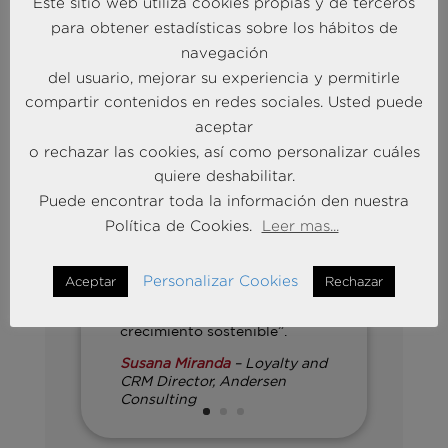
Este sitio web utiliza cookies propias y de terceros
Economy”
, donde analizaron cómo
para obtener estadísticas sobre los hábitos de
convertir la experiencia en una
navegación
verdadera palanca de rentabilidad,
del usuario, mejorar su experiencia y permitirle
diferenciación y valorización del activo.
compartir contenidos en redes sociales. Usted puede
aceptar
“Los programas de
o rechazar las cookies, así como personalizar cuáles
fidelización parecen caros
quiere deshabilitar.
hasta que entiendes su
Puede encontrar toda la información den nuestra
impacto real: si hay millones
de puntos en circulación es
Política de Cookies.
Leer mas...
porque ha habido millones en
ingresos. La experiencia no
es un gasto operativo, es una
Personalizar Cookies
Aceptar
Rechazar
inversión estratégica que
genera repetición, fidelidad y
crecimiento sostenible”.
Susana Miranda
– Loyalty and
CRM Director, Andersen
Consulting