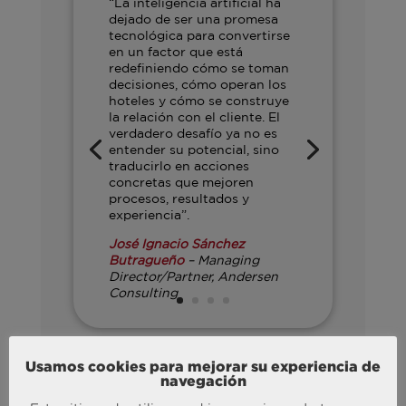
“La inteligencia artificial ha
dejado de ser una promesa
tecnológica para convertirse
en un factor que está
redefiniendo cómo se toman
decisiones, cómo operan los
hoteles y cómo se construye
la relación con el cliente. El
verdadero desafío ya no es
entender su potencial, sino
traducirlo en acciones
concretas que mejoren
procesos, resultados y
experiencia”.
José Ignacio Sánchez
Butragueño
– Managing
Director/Partner, Andersen
Consulting
Usamos cookies para mejorar su experiencia de
Por su parte, Susana Miranda lideró la
navegación
mesa redonda
“The Experience