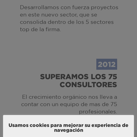
Desarrollamos con fuerza proyectos
en este nuevo sector, que se
consolida dentro de los 5 sectores
top de la firma.
2012
SUPERAMOS LOS 75
CONSULTORES
E
l crecimiento orgánico nos lleva a
contar con un equipo de mas de 75
profesionales
.
Usamos cookies para mejorar su experiencia de
navegación