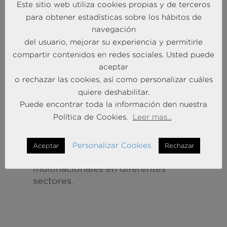
Este sitio web utiliza cookies propias y de terceros
para obtener estadísticas sobre los hábitos de
navegación
del usuario, mejorar su experiencia y permitirle
compartir contenidos en redes sociales. Usted puede
aceptar
o rechazar las cookies, así como personalizar cuáles
2013
quiere deshabilitar.
Puede encontrar toda la información den nuestra
CUMPLIMOS 10 AÑOS
Política de Cookies.
Leer mas...
Después de 10 años, ya somos una
firma consolidada, de alcance
Personalizar Cookies
Aceptar
Rechazar
internacional que trabaja con
multinacionales en diferentes
sectores.