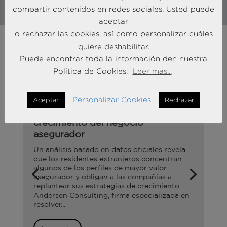
compartir contenidos en redes sociales. Usted puede
aceptar
o rechazar las cookies, así como personalizar cuáles
quiere deshabilitar.
Puede encontrar toda la información den nuestra
Explora las últimas novedades
Política de Cookies.
Leer mas...
sobre Seguros.
Personalizar Cookies
Aceptar
Rechazar
Cómo los expatriados impulsan el
crecimiento del negocio
asegurador
Un análisis basado en datos oficiales revela
que los residentes extranjeros concentran
algunos de los perfiles de mayor valor
asegurador y obligan a las compañías a
replantear sus estrategias de crecimiento.
Andersen Consulting, firma especializada en
resolver...