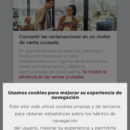
Convertir las reclamaciones en un motor
de venta cruzada
En una entidad banca-seguros, Inbound y
Outbound trabajaban en silos.
Implementamos un Agente de IA que analiza
todas las interacciones y detecta
oportunidades de cross-selling.
Se triplicó la
eficiencia en las ventas cruzadas.
Saber más
Usamos cookies para mejorar su experiencia de
navegación
Este sitio web utiliza cookies propias y de terceros
para obtener estadísticas sobre los hábitos de
navegación
Conoce todos los casos de éxito
del usuario, mejorar su experiencia y permitirle