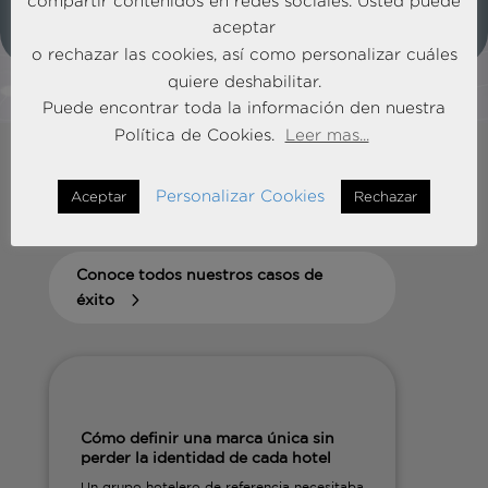
compartir contenidos en redes sociales. Usted puede
aceptar
Saber más
o rechazar las cookies, así como personalizar cuáles
quiere deshabilitar.
Puede encontrar toda la información den nuestra
Política de Cookies.
Leer mas...
Personalizar Cookies
Aceptar
Rechazar
+20 años
transformando los negocios que
mueven el futuro.
Conoce todos nuestros casos de
éxito
Cómo definir una marca única sin
perder la identidad de cada hotel
Un grupo hotelero de referencia necesitaba