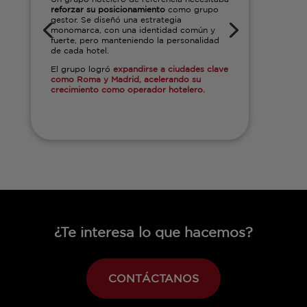
reforzar su posicionamiento
como grupo
gestor. Se diseñó una estrategia
monomarca, con una identidad común y
fuerte, pero manteniendo la personalidad
de cada hotel.
El grupo logró
expandirse a ciudades clave
como Roma y Madrid, acelerando su
crecimiento como operador hotelero.
¿Te interesa lo que hacemos?
CONTÁCTANOS