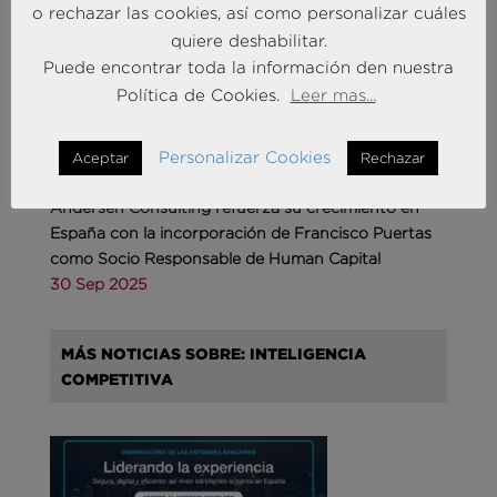
o rechazar las cookies, así como personalizar cuáles
quiere deshabilitar.
Puede encontrar toda la información den nuestra
Política de Cookies.
Leer mas...
Personalizar Cookies
Aceptar
Rechazar
Andersen Consulting refuerza su crecimiento en
España con la incorporación de Francisco Puertas
como Socio Responsable de Human Capital
30 Sep 2025
MÁS NOTICIAS SOBRE: INTELIGENCIA
COMPETITIVA