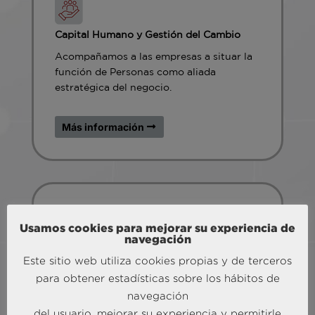
Capital Humano y Gestión del Cambio
Acompañamos a las empresas a situar la
función de Personas como aliada
estratégica del negocio.
Más información
Usamos cookies para mejorar su experiencia de
navegación
Ejecución y Operación Estratégica
Este sitio web utiliza cookies propias y de terceros
Pasamos de la estrategia a la acción.
para obtener estadísticas sobre los hábitos de
Ejecutamos directamente los procesos
navegación
críticos del negocio que definen la
ventaja competitiva.
del usuario, mejorar su experiencia y permitirle