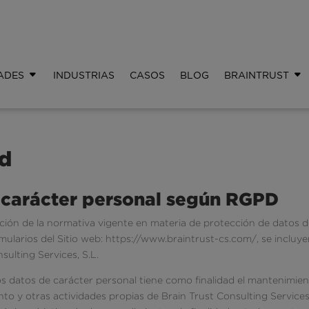
ADES
INDUSTRIAS
CASOS
BLOG
BRAINTRUST
ad
 carácter personal según RGPD
icación de la normativa vigente en materia de protección de datos 
mularios del Sitio web: https://www.braintrust-cs.com/, se incluy
sulting Services, S.L.
s datos de carácter personal tiene como finalidad el mantenimien
to y otras actividades propias de Brain Trust Consulting Service