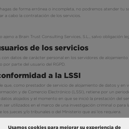
o hagas de forma errónea o incompleta, no podremos atender tu so
ar a cabo la contratación de los servicios.
jeno a Brain Trust Consulting Services, S.L., salvo obligación leg
suarios de los servicios
os con datos de carácter personal en los servidores de alojamiento
o por parte del usuario del RGPD.
conformidad a la LSSI
 de que, como prestador de servicio de alojamiento de datos y en 
 Información y de Comercio Electrónico (LSSI), retiene por un peri
os datos alojados y el momento en que se inició la prestación del se
 ser utilizados en el marco de una investigación criminal o para l
los jueces y/o tribunales o del Ministerio que así los requiera.
rpos del Estado se hará en virtud a lo dispuesto en la normativa 
Usamos cookies para mejorar su experiencia de