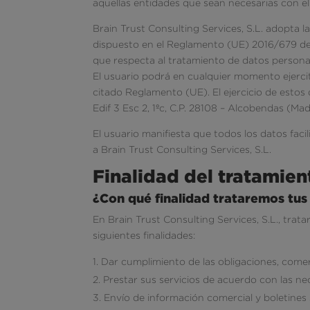
aquellas entidades que sean necesarias con el
Brain Trust Consulting Services, S.L. adopta l
dispuesto en el Reglamento (UE) 2016/679 del 
que respecta al tratamiento de datos personale
El usuario podrá en cualquier momento ejercita
citado Reglamento (UE). El ejercicio de estos 
Edif 3 Esc 2, 1ºc, C.P. 28108 – Alcobendas (M
El usuario manifiesta que todos los datos fac
a Brain Trust Consulting Services, S.L.
Finalidad del tratamien
¿Con qué finalidad trataremos tus
En Brain Trust Consulting Services, S.L., tra
siguientes finalidades:
Dar cumplimiento de las obligaciones, comerc
Prestar sus servicios de acuerdo con las nec
Envío de información comercial y boletines 