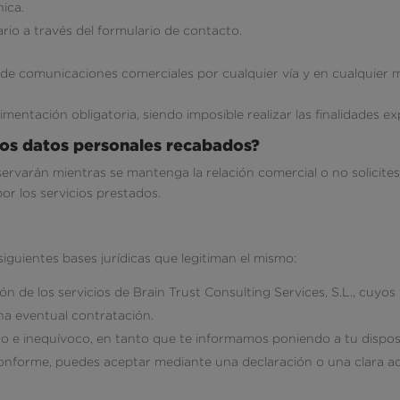
ica.
uario a través del formulario de contacto.
de comunicaciones comerciales por cualquier vía y en cualquier 
entación obligatoria, siendo imposible realizar las finalidades e
los datos personales recabados?
varán mientras se mantenga la relación comercial o no solicites 
or los servicios prestados.
siguientes bases jurídicas que legitiman el mismo:
ión de los servicios de Brain Trust Consulting Services, S.L., cuy
na eventual contratación.
ado e inequívoco, en tanto que te informamos poniendo a tu disposi
r conforme, puedes aceptar mediante una declaración o una clara 