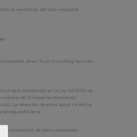
licitud, resultando del todo imposible
al.
 compartido, Brain Trust Consulting Services,
virtud de lo establecido en la Ley 34/2002 de
odo máximo de 12 meses la información
rvicio. La retención de estos datos no afecta
a salvaguardia de la
sobre protección de datos personales.