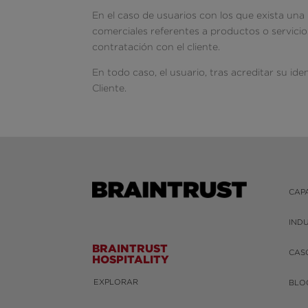
En el caso de usuarios con los que exista una 
comerciales referentes a productos o servicios
contratación con el cliente.
En todo caso, el usuario, tras acreditar su id
Cliente.
CAP
IND
BRAINTRUST
CAS
HOSPITALITY
EXPLORAR
BLO