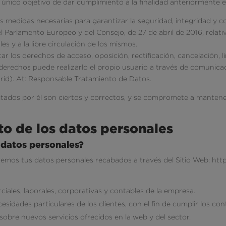
 único objetivo de dar cumplimiento a la finalidad anteriormente
as medidas necesarias para garantizar la seguridad, integridad y c
Parlamento Europeo y del Consejo, de 27 de abril de 2016, relativo
s y a la libre circulación de los mismos.
r los derechos de acceso, oposición, rectificación, cancelación, l
derechos puede realizarlo el propio usuario a través de comunicaci
adrid). At: Responsable Tratamiento de Datos.
ilitados por él son ciertos y correctos, y se compromete a mante
to de los datos personales
 datos personales?
taremos tus datos personales recabados a través del Sitio Web: htt
iales, laborales, corporativas y contables de la empresa.
esidades particulares de los clientes, con el fin de cumplir los co
sobre nuevos servicios ofrecidos en la web y del sector.