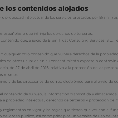
e los contenidos alojados
bre propiedad intelectual de los servicios prestados por Brain Trus
yes españolas o que infrinja los derechos de terceros.
ontenido que, a juicio de Brain Trust Consulting Services, S.L., res
o cualquier otro contenido que vulnere derechos de la propiedad 
nales de otros usuarios sin su consentimiento expreso o contravin
o, de 27 de abril de 2016, relativo a la protección de las persona
los mismos.
minio y de las direcciones de correo electrónico para el envío de
 el contenido de su web, la información transmitida y almacenada, 
cia a propiedad intelectual, derechos de terceros y protección de 
 y reglamentos en vigor y las reglas que tienen que ver con el fun
 del orden público, así como principios universales de uso de Int