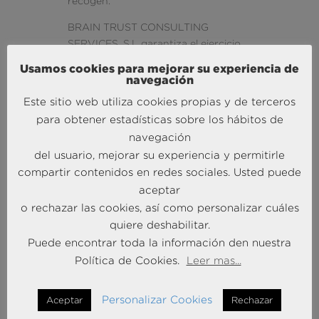
recogen.
BRAIN TRUST CONSULTING
SERVICES, S.L garantiza el ejercicio
de los derechos de acceso,
Usamos cookies para mejorar su experiencia de
rectificación, cancelación y oposición,
navegación
para lo cual debe dirigir
Este sitio web utiliza cookies propias y de terceros
comunicación escrita a Avenida de la
para obtener estadísticas sobre los hábitos de
Industria, 4 Edif.3 Esc.2 1ºC, CP 28108
navegación
Alcobendas (Madrid).
del usuario, mejorar su experiencia y permitirle
Muchas gracias por contar con
compartir contenidos en redes sociales. Usted puede
BRAINTRUST como empresa donde
aceptar
poder desarrollarse. Nos leemos
o rechazar las cookies, así como personalizar cuáles
todos los CVs recibidos, y nos
quiere deshabilitar.
ponemos en contacto con los que
Puede encontrar toda la información den nuestra
nos encajan en cada momento. Si
Política de Cookies.
Leer mas...
pasado un año desde la inclusión de
su currículum no ha tenido noticias
nuestras, procederemos al borrado
Personalizar Cookies
Aceptar
Rechazar
de los datos de nuestro fichero.