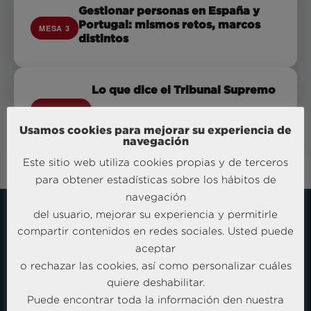
Gestionar personas en España y
Portugal: mismos retos, marcos
MESA 3
distintos
Lo que dice el Tribunal Supremo
PONENCIA
Rafael López Parada · Magistrado del Tribunal
Supremo
Usamos cookies para mejorar su experiencia de
navegación
Este sitio web utiliza cookies propias y de terceros
para obtener estadísticas sobre los hábitos de
navegación
del usuario, mejorar su experiencia y permitirle
compartir contenidos en redes sociales. Usted puede
No hay soluciones universales para el
aceptar
Pero sí hay un método: medir con
absentismo.
o rechazar las cookies, así como personalizar cuáles
precisión, entender el patrón y actuar con criterio.
quiere deshabilitar.
Puede encontrar toda la información den nuestra
No olvides registrarte al evento