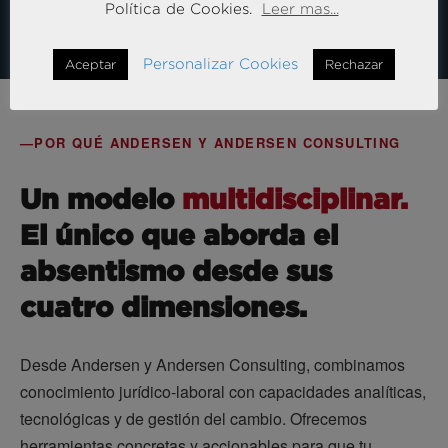
Política de Cookies.
Leer mas...
Personalizar Cookies
Aceptar
Rechazar
POR QUÉ ANDERSEN Y ANDERSEN CONSULTING
Un modelo
multidisciplinar.
El único que aborda el
absentismo desde sus
cuatro dimensiones.
Desde Andersen y Andersen Consulting, combinamos
conocimiento jurídico-laboral con capacidades analíticas,
tecnológicas y de gestión del cambio. Ofrecemos
herramientas concretas y accionables para que tu