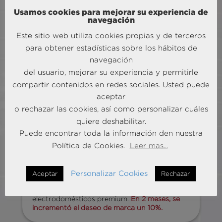
real, envía recomendaciones personalizadas
Usamos cookies para mejorar su experiencia de
por cliente y póliza, pasando de un modelo de
navegación
reglas fijo a uno flexible, predictivo e
inteligente.
Se aumentó la tasa de retención
Este sitio web utiliza cookies propias y de terceros
en un 20%.
para obtener estadísticas sobre los hábitos de
navegación
del usuario, mejorar su experiencia y permitirle
compartir contenidos en redes sociales. Usted puede
aceptar
o rechazar las cookies, así como personalizar cuáles
quiere deshabilitar.
Puede encontrar toda la información den nuestra
Expansión internacional basada en
Política de Cookies.
Leer mas...
evidencia
Mediante inteligencia geoespacial, análisis de
mercado y modelos predictivos, identificamos
Personalizar Cookies
Aceptar
Rechazar
los hotspots con mayor potencial para abrir
nuevas Flag Stores de una marca de
electrodomésticos premium.
En 2 meses, se
incrementó el deseo de marca un 10%.