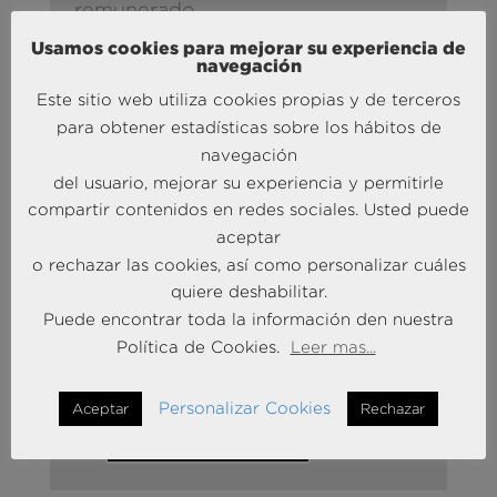
remunerado
Ambiente joven de trabajo en
Usamos cookies para mejorar su experiencia de
navegación
proyectos con compañías líderes
Este sitio web utiliza cookies propias y de terceros
Una vez incorporado existen
para obtener estadísticas sobre los hábitos de
posibilidades evidentes de
navegación
incorporación en plantilla tras el
del usuario, mejorar su experiencia y permitirle
periodo de formación, con grandes
compartir contenidos en redes sociales. Usted puede
posibilidades de promoción en
aceptar
función de la valía de cada candidato
o rechazar las cookies, así como personalizar cuáles
quiere deshabilitar.
Puede encontrar toda la información den nuestra
OFICINA: ALCOBENDAS,
Política de Cookies.
Leer mas...
MADRID.
Personalizar Cookies
Aceptar
Rechazar
ME INTERESA