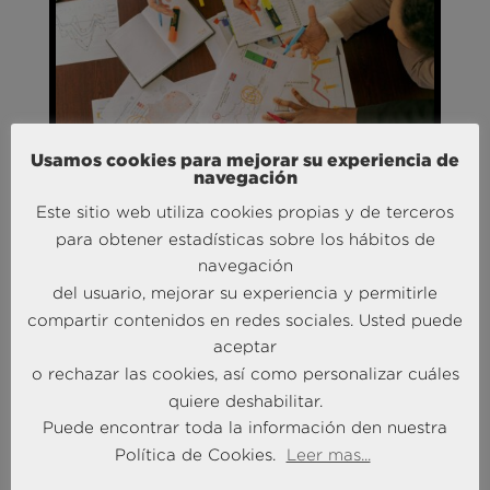
Usamos cookies para mejorar su experiencia de
navegación
Este sitio web utiliza cookies propias y de terceros
para obtener estadísticas sobre los hábitos de
navegación
del usuario, mejorar su experiencia y permitirle
OPERACIÓN
DE
compartir contenidos en redes sociales. Usted puede
PROCESOS DE VALOR
aceptar
o rechazar las cookies, así como personalizar cuáles
Operar procesos altamente
quiere deshabilitar.
especializados que impacten en la
Puede encontrar toda la información den nuestra
performance de la organización
Política de Cookies.
Leer mas...
(Revenue Management, Servicio de
IC, Mk Automation, RRHH…).