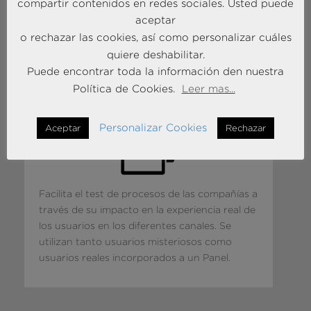
compartir contenidos en redes sociales. Usted puede
aceptar
o rechazar las cookies, así como personalizar cuáles
quiere deshabilitar.
Puede encontrar toda la información den nuestra
CPU - CENTRO DE PRUEBAS DE
USUARIOS DE MONITORIZACIÓN
Política de Cookies.
Leer mas...
DE CANALES
Personalizar Cookies
Aceptar
Rechazar
Facilita el test de procesos de las compañías a
través de su impacto en la experiencia real de
los usuarios en los diferentes canales. Se
utilizan tanto usuarios misteriosos como
usuarios reales incorporados a un Panel.