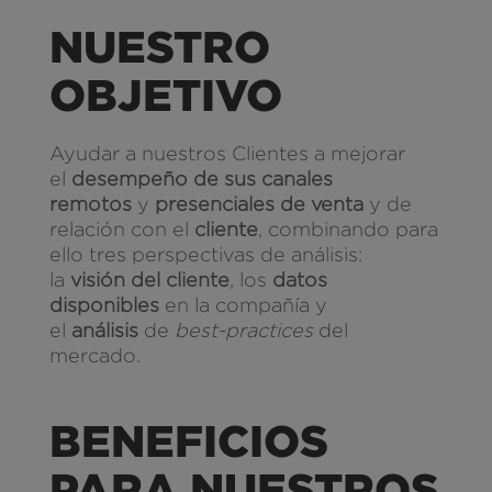
NUESTRO
OBJETIVO
Ayudar a nuestros Clientes a mejorar
el
desempeño de sus canales
remotos
y
presenciales de venta
y de
relación con el
cliente
, combinando para
ello tres perspectivas de análisis:
la
visión del cliente
, los
datos
disponibles
en la compañía y
el
análisis
de
best-practices
del
mercado.
BENEFICIOS
PARA NUESTROS