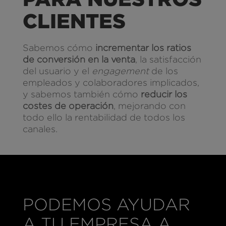
CLIENTES
Sabemos cómo
incrementar los ratios
de conversión en la venta
, la satisfacción
del usuario y el
engagement
de los
empleados y colaboradores implicados,
y sabemos también cómo
reducir los
costes de operación
, mejorando con
todo ello la rentabilidad de todos los
canales.
PODEMOS AYUDAR
A TU EMPRESA A