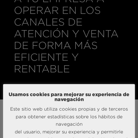
OPERAR EN LOS
CANALES DE
ATENCIÓN Y VENTA
DE FORMA MÁS
EFICIENTE Y
RENTABLE
Usamos cookies para mejorar su experiencia de
navegación
Este sitio web utiliza cookies propias y de terceros
OPTIMIZACIÓN
para obtener estadísticas sobre los hábitos de
CANALES Y
navegación
del usuario, mejorar su experiencia y permitirle
OPERACIONES