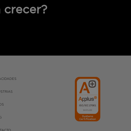
 crecer?
ACIDADES
USTRIAS
OS
G
TACTO