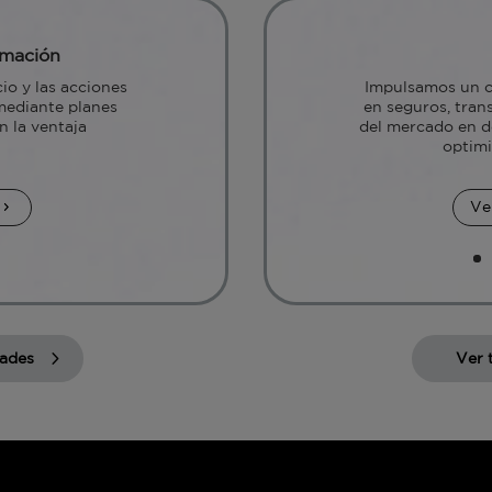
rmación
io y las acciones
Impulsamos un cr
mediante planes
en seguros, tra
 la ventaja
del mercado en d
optimi
Ve
dades
Ver 