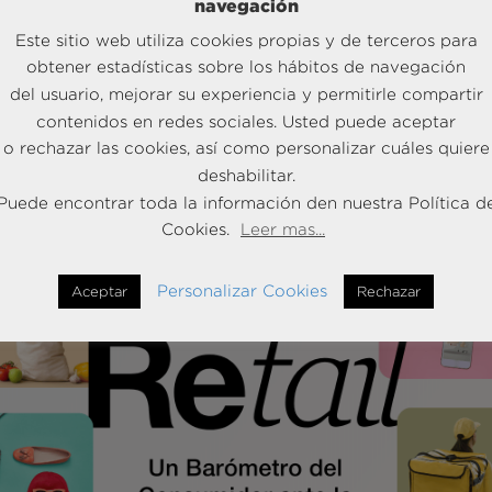
navegación
Medir y mejorar la experiencia del cliente para
multiplicar los ingresos en Retail
Este sitio web utiliza cookies propias y de terceros para
obtener estadísticas sobre los hábitos de navegación
del usuario, mejorar su experiencia y permitirle compartir
Descarga el brochure
contenidos en redes sociales. Usted puede aceptar
o rechazar las cookies, así como personalizar cuáles quiere
deshabilitar.
Puede encontrar toda la información den nuestra Política d
Cookies.
Leer mas...
Personalizar Cookies
Aceptar
Rechazar