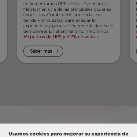
Implementamos REM (Retail Experience
Metrics) en una de las principales cadenas
minoristas. Combina IA, auditorías en
tienda y encuestas, para evaluar la
experiencia y generar recomendaciones en
tiempo real. En el primer año, mejoramos
+9 puntos de NPS y +17% en ventas.
Saber más
REM: Retail Experience Metrics
Usamos cookies para mejorar su experiencia de