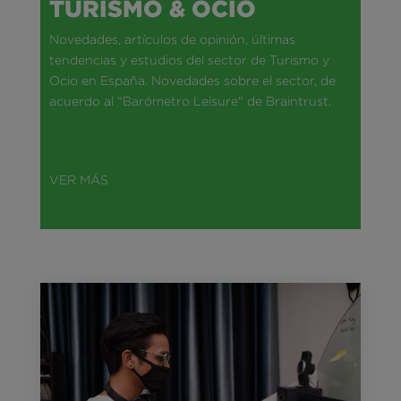
TURISMO & OCIO
Novedades, artículos de opinión, últimas
tendencias y estudios del sector de Turismo y
Ocio en España. Novedades sobre el sector, de
acuerdo al "Barómetro Leisure" de Braintrust.
VER MÁS