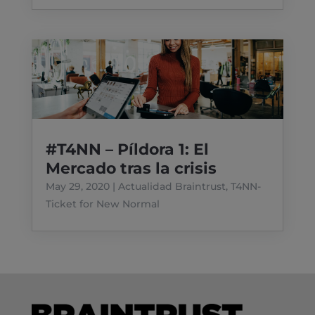
#T4NN – Píldora 1: El
Mercado tras la crisis
May 29, 2020
|
Actualidad Braintrust
,
T4NN-
Ticket for New Normal