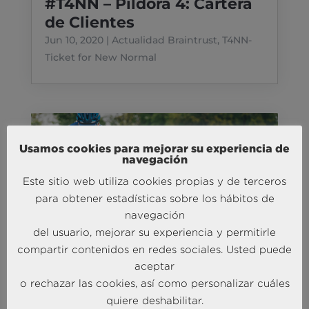
#T4NN – Píldora 4: Cartera
de Clientes
Jun 10, 2020
|
Actualidad Braintrust
,
T4NN-
Ticket for New Normal
Usamos cookies para mejorar su experiencia de
navegación
Este sitio web utiliza cookies propias y de terceros
para obtener estadísticas sobre los hábitos de
navegación
del usuario, mejorar su experiencia y permitirle
compartir contenidos en redes sociales. Usted puede
#T4NN – Píldora 3: La
aceptar
Competencia
o rechazar las cookies, así como personalizar cuáles
quiere deshabilitar.
Jun 5, 2020
|
Actualidad Braintrust
,