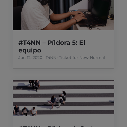
#T4NN – Píldora 5: El
equipo
Jun 12, 2020
|
T4NN- Ticket for New Normal