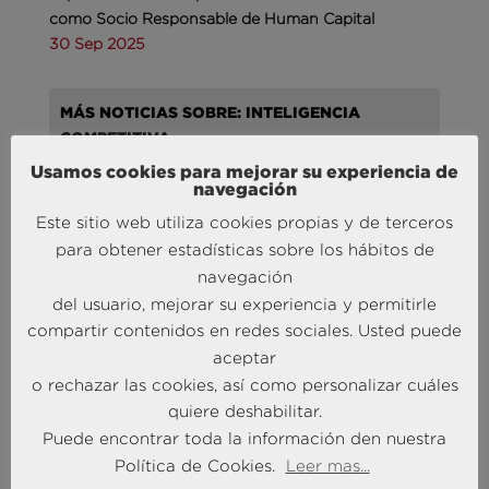
como Socio Responsable de Human Capital
30 Sep 2025
MÁS NOTICIAS SOBRE: INTELIGENCIA
COMPETITIVA
Usamos cookies para mejorar su experiencia de
navegación
Este sitio web utiliza cookies propias y de terceros
para obtener estadísticas sobre los hábitos de
navegación
Liderando la Experiencia | Observatorio de las
del usuario, mejorar su experiencia y permitirle
Entidades Bancarias
compartir contenidos en redes sociales. Usted puede
24 Mar 2026
aceptar
o rechazar las cookies, así como personalizar cuáles
MÁS NOTICIAS SOBRE: INTELIGENCIA
quiere deshabilitar.
ARTIFICIAL
Puede encontrar toda la información den nuestra
Política de Cookies.
Leer mas...