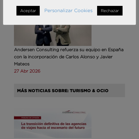
Personalizar Cookies
Aceptar
Rechazar
Andersen Consulting refuerza su equipo en España
con la incorporación de Carlos Alonso y Javier
Mateos
27 Abr 2026
MÁS NOTICIAS SOBRE: TURISMO & OCIO