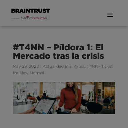
#T4NN – Píldora 1: El
Mercado tras la crisis
May 29, 2020
|
Actualidad Braintrust
,
T4NN- Ticket
for New Normal