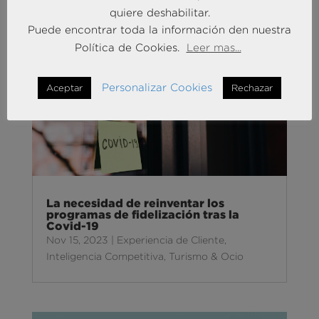
quiere deshabilitar.
Puede encontrar toda la información den nuestra
Política de Cookies.
Leer mas...
Personalizar Cookies
Aceptar
Rechazar
La necesidad de reinventar los
programas de fidelización tras la
Covid-19
Nov 15, 2023
|
Experiencia de Cliente
,
Inteligencia Competitiva
,
Turismo & Ocio