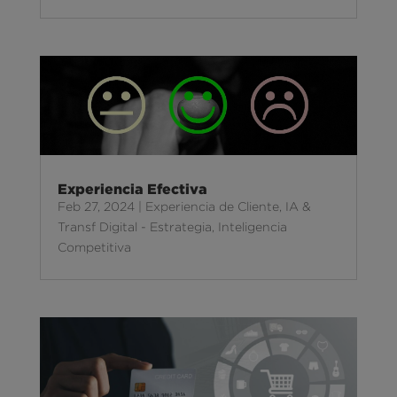
Experiencia Efectiva
Feb 27, 2024
|
Experiencia de Cliente
,
IA &
Transf Digital - Estrategia
,
Inteligencia
Competitiva