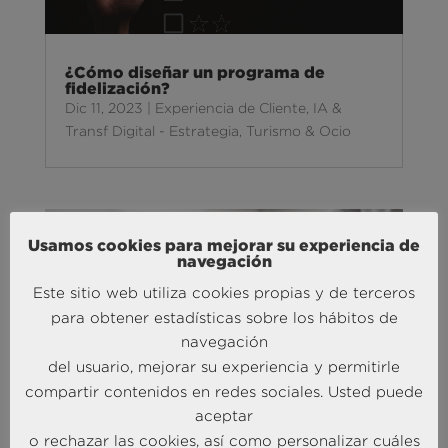
¿Cómo diseñar un programa de
fidelización?
Dic 11, 2023
|
Experiencia de Cliente
,
IA &
Transf Digital - Estrategia
,
Turismo & Ocio
Usamos cookies para mejorar su experiencia de
navegación
Este sitio web utiliza cookies propias y de terceros
para obtener estadísticas sobre los hábitos de
navegación
del usuario, mejorar su experiencia y permitirle
La fusión de lo digital y tradicional en
compartir contenidos en redes sociales. Usted puede
la fidelización
aceptar
Nov 23, 2023
|
Experiencia de Cliente
,
o rechazar las cookies, así como personalizar cuáles
Inteligencia Competitiva
,
Turismo & Ocio