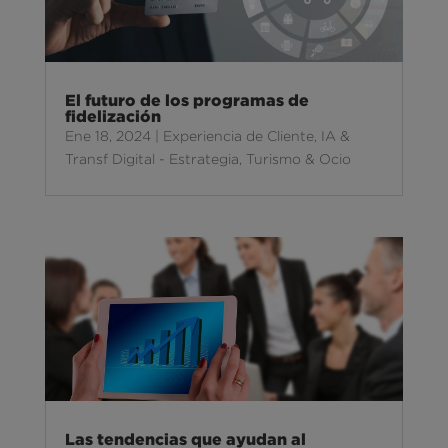
El futuro de los programas de
fidelización
Ene 18, 2024
|
Experiencia de Cliente
,
IA &
Transf Digital - Estrategia
,
Turismo & Ocio
Las tendencias que ayudan al