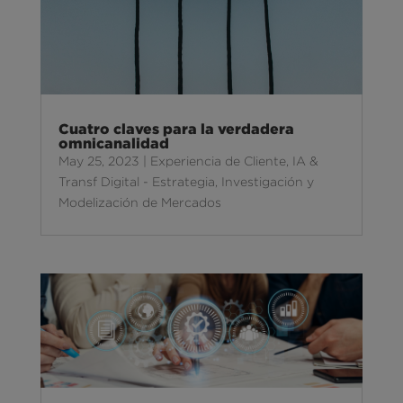
Cuatro claves para la verdadera
omnicanalidad
May 25, 2023
|
Experiencia de Cliente
,
IA &
Transf Digital - Estrategia
,
Investigación y
Modelización de Mercados