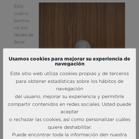
Esto
cuatro
puntos
no son
fáciles de
llevar
adelante,
se
Usamos cookies para mejorar su experiencia de
necesita
navegación
en
Este sitio web utiliza cookies propias y de terceros
algunos
para obtener estadísticas sobre los hábitos de
casos
navegación
importan
del usuario, mejorar su experiencia y permitirle
tes
compartir contenidos en redes sociales. Usted puede
inversion
aceptar
es para
o rechazar las cookies, así como personalizar cuáles
hacerlo
quiere deshabilitar.
bien
(autoser
Puede encontrar toda la información den nuestra