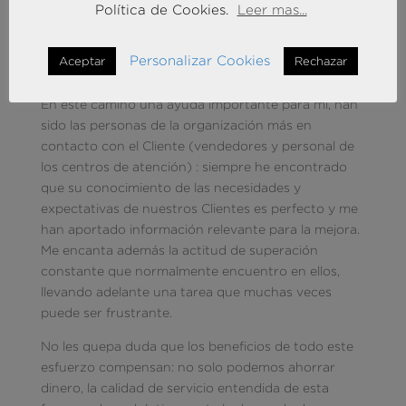
vicio) y más complicado que eso, un cambio de
Política de Cookies.
Leer mas...
cultura en la organización que lleva tiempo y como
decíamos antes, precisa de nosotros mucha
Personalizar Cookies
Aceptar
Rechazar
claridad en la misión y mucho foco.
En este camino una ayuda importante para mí, han
sido las personas de la organización más en
contacto con el Cliente (vendedores y personal de
los centros de atención) : siempre he encontrado
que su conocimiento de las necesidades y
expectativas de nuestros Clientes es perfecto y me
han aportado información relevante para la mejora.
Me encanta además la actitud de superación
constante que normalmente encuentro en ellos,
llevando adelante una tarea que muchas veces
puede ser frustrante.
No les quepa duda que los beneficios de todo este
esfuerzo compensan: no solo podemos ahorrar
dinero, la calidad de servicio entendida de esta