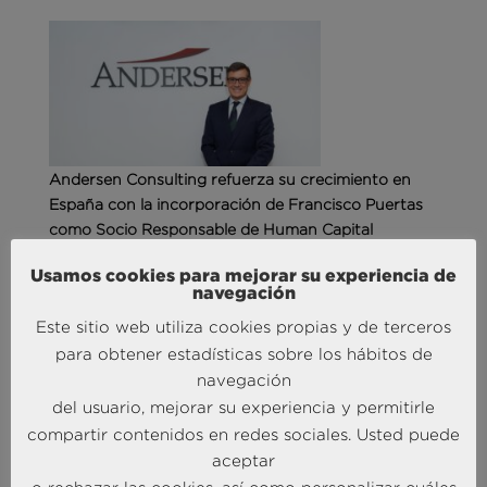
Andersen Consulting refuerza su crecimiento en
España con la incorporación de Francisco Puertas
como Socio Responsable de Human Capital
30 Sep 2025
Usamos cookies para mejorar su experiencia de
navegación
MÁS NOTICIAS SOBRE: INTELIGENCIA
Este sitio web utiliza cookies propias y de terceros
COMPETITIVA
para obtener estadísticas sobre los hábitos de
navegación
del usuario, mejorar su experiencia y permitirle
compartir contenidos en redes sociales. Usted puede
aceptar