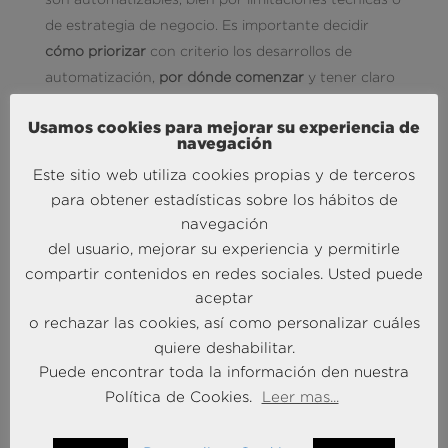
de estrategia de negocio. Es importante decidir
cómo priorizar
con criterio los desarrollos de
automatización,
por dónde comenzar
y tener claro
hasta dónde queremos llegar
.
Usamos cookies para mejorar su experiencia de
Mantener una
perspectiva inclusiva
. La reciente
navegación
campaña “soy mayor, no idiota” que todos
Este sitio web utiliza cookies propias y de terceros
recordaremos, supuso un punto de inflexión en la
para obtener estadísticas sobre los hábitos de
forma de automatizar los servicios al cliente. Por
navegación
otro lado, la nueva legislación al respecto con la Ley
del usuario, mejorar su experiencia y permitirle
de Servicios de Atención al Cliente, también impone
compartir contenidos en redes sociales. Usted puede
restricciones a la automatización mediante IA, no lo
aceptar
olvidemos.
o rechazar las cookies, así como personalizar cuáles
quiere deshabilitar.
Seguro que utilizando este decálogo mejoramos en
Puede encontrar toda la información den nuestra
nuestro servicio al cliente.
Política de Cookies.
Leer mas...
Crédito fotografía: Image by
Freepik