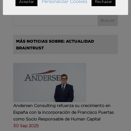
Personalizar Cookies
Aceptar
Rechazar
MÁS NOTICIAS SOBRE: ACTUALIDAD
BRAINTRUST
Andersen Consulting refuerza su crecimiento en
España con la incorporación de Francisco Puertas
como Socio Responsable de Human Capital
30 Sep 2025