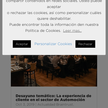
compartir contenidos en redes sociales. Usted puede
Oct 4, 2019
|
Experiencia de Cliente
aceptar
o rechazar las cookies, así como personalizar cuáles
quiere deshabilitar.
Puede encontrar toda la información den nuestra
Política de Cookies.
Leer mas...
Personalizar Cookies
Aceptar
Rechazar
Desayuno temático: La experiencia de
cliente en el sector de Automoción
Oct 3, 2019
|
Actualidad Braintrust
,