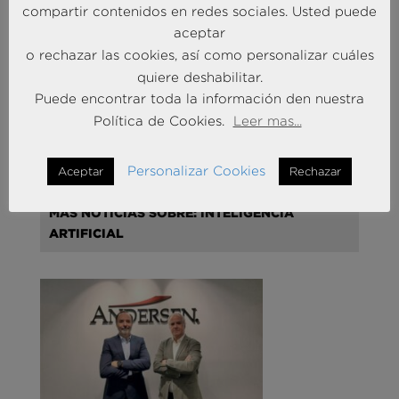
compartir contenidos en redes sociales. Usted puede
aceptar
o rechazar las cookies, así como personalizar cuáles
quiere deshabilitar.
Puede encontrar toda la información den nuestra
Liderando la Experiencia | Observatorio de las
Política de Cookies.
Leer mas...
Entidades Bancarias
24 Mar 2026
Personalizar Cookies
Aceptar
Rechazar
MÁS NOTICIAS SOBRE: INTELIGENCIA
ARTIFICIAL