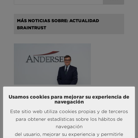
MÁS NOTICIAS SOBRE: ACTUALIDAD
BRAINTRUST
Andersen Consulting refuerza su crecimiento en
España con la incorporación de Francisco Puertas
Usamos cookies para mejorar su experiencia de
navegación
como Socio Responsable de Human Capital
30 Sep 2025
Este sitio web utiliza cookies propias y de terceros
para obtener estadísticas sobre los hábitos de
navegación
MÁS NOTICIAS SOBRE: INTELIGENCIA
del usuario, mejorar su experiencia y permitirle
COMPETITIVA