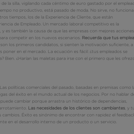
e de la silla, vigilando cada céntimo de euro gastado por el emplea
iempo no productivo, está pasado de moda. No sirve, no funciona
ros tiempos, los de la Experiencia de Cliente, que están
eriencia de Empleado. Un mercado laboral competitivo es la
y es también la causa de que las empresas con mejores acciones
para competir en los nuevos escenarios.
Recuerda que tus emple
 son los primeros candidatos, si sienten la motivación suficiente, a
es poner en el mercado. La ecuación es fácil: ¿tus empleados se
? Bien. ¿Harían las maletas para irse con el primero que les ofrez
. Las políticas comerciales del pasado, basadas en premisas como l
igas del éxito en el mundo actual de los negocios. Por no hablar d
 puede cambiar porque arrastra un histórico de dependencias,
garrotamiento.
Las necesidades de los clientes son cambiantes
, y t
 cambios. Éxito es sinónimo de encontrar con rapidez el feedbac
nte en el desarrollo interno de un producto o un servicio.