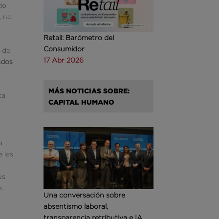
do
, no
Retail: Barómetro del
Consumidor
 de
17 Abr 2026
ados
MÁS NOTICIAS SOBRE:
ca
CAPITAL HUMANO
a
e las
us
k,
Una conversación sobre
absentismo laboral,
transparencia retributiva e IA