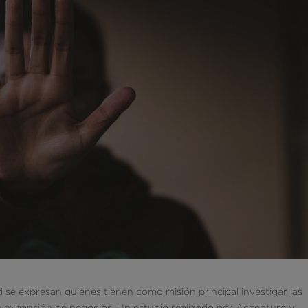
 se expresan quienes tienen como misión principal investigar las
de expansión de negocios. Un estudio realizado por Accenture y