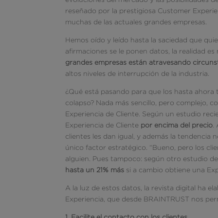
reseñado por la prestigiosa Customer Experie
muchas de las actuales grandes empresas.
Hemos oído y leído hasta la saciedad que qui
afirmaciones se le ponen datos, la realidad 
grandes empresas están atravesando circunsta
altos niveles de interrupción de la industria.
¿Qué está pasando para que los hasta ahora 
colapso? Nada más sencillo, pero complejo, 
Experiencia de Cliente. Según un estudio reci
Experiencia de Cliente
por encima del precio
.
clientes les dan igual, y además la tendencia 
único factor estratégico. “Bueno, pero los cli
alguien. Pues tampoco: según otro estudio d
hasta un 21% más
si a cambio obtiene una Expe
A la luz de estos datos, la revista digital ha
Experiencia, que desde BRAINTRUST nos permi
1. Facilite el contacto con los clientes.