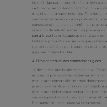
Lo del látigo para producir más, sin levantars
de turno, y descontando cada minuto de su t
es la clave para hacer negocios. Estamos en ot
inevitablemente unidos a las políticas de Exp
consecuencia de una economía más próspera, 
retención de talento son las más preparadas 
son a la vez tus embajadores de marca
, y que
testear el producto o el servicio que pretend
sienten satisfechos por trabajar en tu empresa
algo más motivador? Mal.
4. Eliminar estructuras comerciales rígidas
“Y dese prisa, que la oferta acaba hoy”. Error
escasez, la premura o la insistencia, son enem
estructuras comerciales internas donde nada
jerarquías y ramificaciones con demasiado a
estructuras deben estar preparadas para esos
dar la respuesta oportuna y acompañar al clie
Reorganízate. La sociedad ya lo ha hecho.