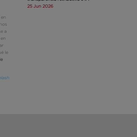
25 Jun 2026
 en
rnos
se a
 en
ar
ué le
de
lash