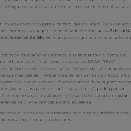
nce Magazine apunta justamente en la dirección más crítica para
en no esté preparado para el cambio, desaparecerá. Pero cuando a
es más extrema aún: según el mencionado informe,
hasta 2 de cada 
ncias realmente difíciles
. Empleando argot empresarial: enfrent
todopoderosos señores del negocio se encuentren al borde del
como el binomio en el que somos expertos en BRAINTRUST:
ente de Gartner, dos terceras partes (64%) de las personas sitúa a
 Así que más vale de ir olvidándose de las guerras de precios: a los
no parece que vaya a revocar. Precios competitivos, sí, pero no c
entes jóvenes (los que interesan) sí van a precio”, podría pensar
e American Express, la población
millenial
está dispuesta a gastar
riencia de Cliente calificable como excelente.
 elaborado un listado de cinco maneras para mejorar drásticamente l
timos acercar a nuestros lectores.