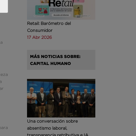
,
Retail: Barómetro del
Consumidor
17 Abr 2026
na
MÁS NOTICIAS SOBRE:
CAPITAL HUMANO
ueza
a
ar
Una conversación sobre
para
absentismo laboral,
transparencia retributiva e IA