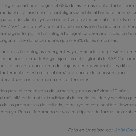
nteligencia artificial, según el 62% de las firmas contactadas; por o
ediante los asistentes de inteligencia artificial basados ​​en voz, 
cipación del cliente, y como un activo de atención al cliente. No se
AR / VR), con un 54 por ciento de marcas invirtiendo en ella. Per
 imaginarlo, por la tecnología holográfica para publicidad en tie
ecogen el «sí» de nada menos que el 83% de las empresas.
izando las tecnologías emergentes y ejerciendo una presión trem
anizaciones de marketing», dijo el director global de SAS Custom
fuerzas crean un problema de ‘objetivo en movimiento’: es difícil
stantemente. Y esto es problemático porque los consumidores
 interactúan con una marca en sus términos.
ico para el crecimiento de la marca, y en los próximos 10 años
ás allá de la matriz tradicional de precio, calidad y servicio qu
 de las propuestas de lealtad», concluye en este sentido Newman
endo ya. Pero el fenómeno se va a multiplicar de forma inexorabl
Foto en Unsplash por
Aniel Gon