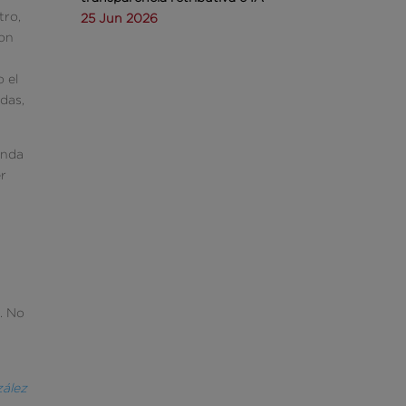
tro,
25 Jun 2026
con
o el
ndas,
enda
er
e
. No
e
zález