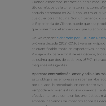
Cuando asociamos interacción entre máquinas
títulos míticos de la cinematografía, como
Bla
secuela estrenada en 2017, con un trailer cu
cualquier otra máquina. Son un beneficio o so
la Experiencia de Cliente, puede que sea pro
que poner todo el empeño en que su actividad
Un
whitepaper
elaborado por Futurum Resea
próxima década (2021-2030) verá un «rápido 
es cuantificable, tanto en expectativas, como
Por ejemplo, para el final de esa década, toda
se estima que dos de cada tres (67%) interac
máquinas inteligentes.
Aparente contradicción: amor y odio a las m
Esto obliga a las empresas a repensar «los ec
por un lado, la tecnología, en constante evol
«empoderados» en esta nueva dinámica. Tanto 
efectivamente se cumplen los pronósticos más
empatía, hablamos de impactos sobre las deci