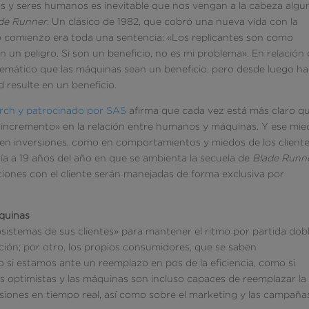
 y seres humanos es inevitable que nos vengan a la cabeza algu
de Runner
. Un clásico de 1982, que cobró una nueva vida con la
yo comienzo era toda una sentencia: «Los replicantes son como
n un peligro. Si son un beneficio, no es mi problema». En relación
blemático que las máquinas sean un beneficio, pero desde luego h
 resulte en un beneficio.
rch y patrocinado por SAS
afirma que cada vez está más claro qu
incremento» en la relación entre humanos y máquinas. Y ese mie
 en inversiones, como en comportamientos y miedos de los cliente
vía a 19 años del año en que se ambienta la secuela de
Blade Runn
ciones con el cliente serán manejadas de forma exclusiva por
áquinas
osistemas de sus clientes» para mantener el ritmo por partida dobl
ución; por otro, los propios consumidores, que se saben
si estamos ante un reemplazo en pos de la eficiencia, como si
 optimistas y las máquinas son incluso capaces de reemplazar la
siones en tiempo real, así como sobre el marketing y las campaña