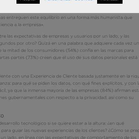
umidores esperan», afirma el socio fundador de Futurum Research
ya que los datos, los análisis, el aprendizaje automático y la
quinas entreguen este equilibrio en una forma más humanista que
ciencia a la empresa».
tre las expectativas de empresas y usuarios por un lado, y las
segundos por otro? Quizá en una palabra que adquiere cada vez u
e la mitad de los consumidores (54%) confía en las marcas para
artas partes (73%) creen que el uso de sus datos personales está
ciente con una Experiencia de Cliente basada justamente en la riq
ianza: para qué se piden los datos, con qué fines explícitos, y con l
fácil, ya que la inmensa mayoría de las empresas (84%) afirman est
nes gubernamentales con respecto a la privacidad, así como su
30
esarrollo tecnológico si se quiere estar a la altura: ¿en qué
oy para guiar las nuevas experiencias de los clientes? ¿Cómo se pre
un lado, en línea con las expectativas de comportamiento de los