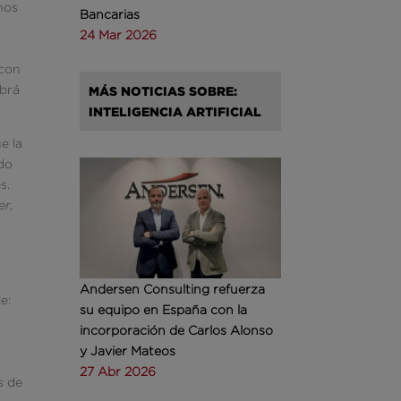
nos
Bancarias
24 Mar 2026
 con
abrá
MÁS NOTICIAS SOBRE:
INTELIGENCIA ARTIFICIAL
e la
do
s.
er
,
Andersen Consulting refuerza
e:
su equipo en España con la
incorporación de Carlos Alonso
y Javier Mateos
27 Abr 2026
s de