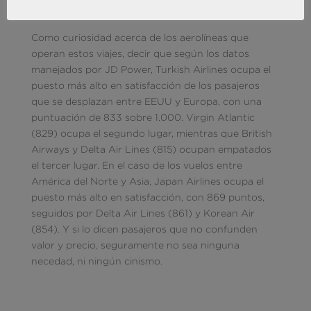
tener sobre la satisfacción del cliente.
Como curiosidad acerca de los aerolíneas que
operan estos viajes, decir que según los datos
manejados por JD Power, Turkish Airlines ocupa el
puesto más alto en satisfacción de los pasajeros
que se desplazan entre EEUU y Europa, con una
puntuación de 833 sobre 1.000. Virgin Atlantic
(829) ocupa el segundo lugar, mientras que British
Airways y Delta Air Lines (815) ocupan empatados
el tercer lugar. En el caso de los vuelos entre
América del Norte y Asia, Japan Airlines ocupa el
puesto más alto en satisfacción, con 869 puntos,
seguidos por Delta Air Lines (861) y Korean Air
(854). Y si lo dicen pasajeros que no confunden
valor y precio, seguramente no sea ninguna
necedad, ni ningún cinismo.