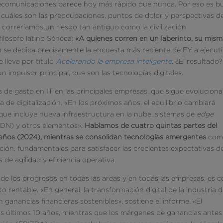
 telecomunicaciones parece hoy más rápido que nunca. Por eso es 
 cuáles son las preocupaciones, puntos de dolor y perspectivas de
 correríamos un riesgo tan antiguo como la civilización
filósofo latino Séneca:
«A quienes corren en un laberinto, su mis
go se dedica precisamente la encuesta más reciente de EY a ejecut
 lleva por título
Acelerando la empresa inteligente
. ¿El resultado
n impulsor principal, que son las tecnologías digitales.
as de gasto en IT en las principales empresas, que sigue evolucion
 de digitalización. «En los próximos años, el equilibrio cambiará
o que incluye nueva infraestructura en la nube, sistemas de
edge
CDN) y otros elementos».
Hablamos de cuatro quintas partes del
 años (2024), mientras se consolidan tecnologías emergentes
como
tización, fundamentales para satisfacer las crecientes expectativas d
de agilidad y eficiencia operativa.
ar de los progresos en todas las áreas y en todas las empresas, es
rentable. «En general, la transformación digital de la industria d
ganancias financieras sostenibles», sostiene el informe. «El
los últimos 10 años, mientras que los márgenes de ganancias antes