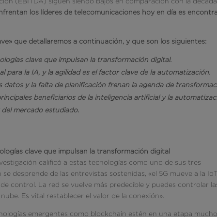
ación (EBITDA) siguen siendo bajos en comparación con la décad
nfrentan los líderes de telecomunicaciones hoy en día es encontr
lave» que detallaremos a continuación, y que son los siguientes:
ologías clave que impulsan la transformación digital.
l para la IA, y la agilidad es el factor clave de la automatización.
os datos y la falta de planificación frenan la agenda de transformac
rincipales beneficiarios de la inteligencia artificial y la automatizac
 del mercado estudiado.
nologías clave que impulsan la transformación digital
vestigación calificó a estas tecnologías como uno de sus tres
se desprende de las entrevistas sostenidas, «el 5G mueve a la Io
de control. La red se vuelve más predecible y puedes controlar la
nube. Es vital restablecer el valor de la conexión».
ecnologías emergentes como blockchain estén en una etapa much