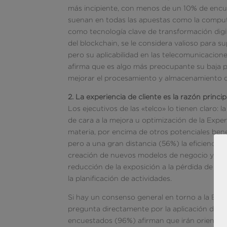
más incipiente, con menos de un 10% de encu
suenan en todas las apuestas como la comput
como tecnología clave de transformación digi
del blockchain, se le considera valioso para s
pero su aplicabilidad en las telecomunicacione
afirma que es algo más preocupante su baja 
mejorar el procesamiento y almacenamiento 
2. La experiencia de cliente es la razón princip
Los ejecutivos de las «telco» lo tienen claro: l
de cara a la mejora u optimización de la Expe
materia, por encima de otros potenciales benef
pero a una gran distancia (56%) la eficiencia
creación de nuevos modelos de negocio y serv
reducción de la exposición a la pérdida de dato
la planificación de actividades.
Si hay un consenso general en torno a la Expe
pregunta directamente por la aplicación de «us
encuestados (96%) afirman que irán orientados 