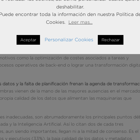
es se confunde: el servicio al cliente. A una gran distancia
deshabilitar.
tamiento de red (44%), la ciberseguridad (22%) o las operacion
Puede encontrar toda la información den nuestra Política d
Cookies.
Leer mas...
tético con las razones (los
drivers
) por las cuales se dice estar
 cliente se desnaturaliza y se propone como motivo con mayor
Personalizar Cookies
Aceptar
Rechazar
la escalabilidad de la empresa y los proyectos, seguido por las
 (48%), al mismo nivel que, ahora sí, la mejora de la calidad en la
 motivos como la optimización de costes asociados a tareas y
procesos operativos de back-end o lograr una transformación digita
los datos y la falta de planificación frenan la agenda de transforma
sombras vienen de la mano de las mayores ausencias en el mercado
la propia calidad de los datos que alimentan las maquinarias que
idades inadecuadas, son abrumadoramente los principales puntos déb
da y la Inteligencia Artificial. Así lo citan dos de cada tres
, aun siendo importantes, llegan ni a la mitad de consenso. Es el
vos y ejecutivos (33%), la baja calidad de los datos y metadatos