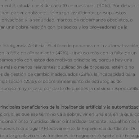
amental, citada por 3 de cada 10 encuestados (30%). Por debajo, 
an de ser analizados: liderazgo insuficiente, presupuestos
a privacidad y la seguridad, marcos de gobernanza obsoletos, o
er una pobre relación con los socios y los proveedores de la
 Inteligencia Artificial. Si el foco lo ponemos en la automatización,
n la falta de alineamiento (42%), e incluso más con la falta de un
demos solo con estos dos motivos principales, porque hay una
es más o menos relevantes: duplicación de procesos, estén o no
s de gestión de cambio inadecuados (29%), la incapacidad para
omatización (25%), el pobre alineamiento de estrategias de
promiso muy escaso por parte de quienes la máxima responsabili
rincipales beneficiarios de la inteligencia artificial y la automatiza
ción, si es que ese término va a sobrevivir en una era en la que, 
ncionamiento multidisciplinar e interdepartamental. ¿Cuál hemos 
 nuevas tecnologías? Efectivamente, la Experiencia de Cliente. De
o a largo plazo en las funciones de negocio se espera que recaig