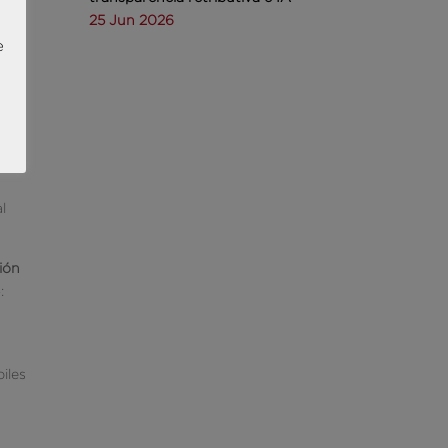
25 Jun 2026
es
e
l
ción
:
iles