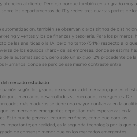
y atención al cliente. Pero ojo porque también en un grado muy a
a sobre los departamentos de IT y redes: tres cuartas partes de lo
 de automatización, también se observan claros signos de distinción.
keting y ventas y los de finanzas y tesorería. Para los primeros, 
o de las analíticas o la IA, pero no tanto (54%) respecto a lo qu
nversa de los equipos «hard» de las empresas, donde se estima ha
 de la automatización, pero solo un exiguo 12% procedente de la
ursos Humanos, donde se percibe ese mismo contraste entre
z del mercado estudiado
valuación según los grados de madurez del mercado, que en el est
 bloques: mercados desarrollados vs. mercados emergentes. De
mercados más maduros se tiene una mayor confianza en la analíti
as que los mercados emergentes depositan más esperanzas en la
redes. Esto puede generar lecturas erróneas, como que para los
es importante; en realidad, es la segunda tecnología por la que m
un grado de consenso menor que en los mercados emergentes.