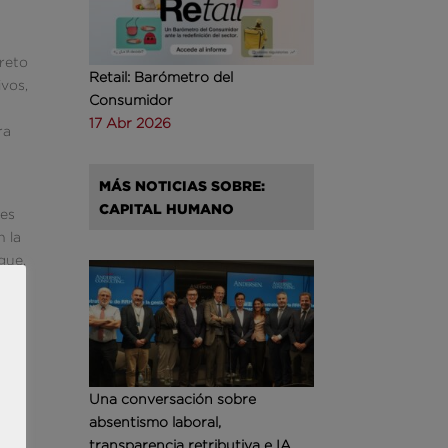
n
creto
Retail: Barómetro del
ivos,
Consumidor
17 Abr 2026
ra
MÁS NOTICIAS SOBRE:
CAPITAL HUMANO
les
n la
gue,
la
a
s y
Una conversación sobre
 los
absentismo laboral,
transparencia retributiva e IA