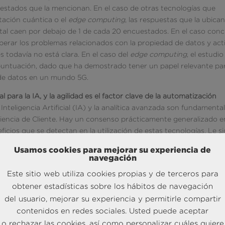
estados que la mencionan. En el caso de otras tecnologías que
ación cuántica o el
edge computing
, las respuestas que la ubica
tal caen por debajo de 1 de cada 20 encuestados. En el caso con
uperar los problemas relacionados con la propiedad de datos y act
s todavía no está clara. En el caso del
edge computing
, el estudio
puntuación, dado que ha demostrado tener un papel relevante pa
de datos en un mundo 5G.
al para la IA, y la agilidad es el factor clave de la automatización
a Inteligencia Artificial (IA) y la analítica avanzada son fundamenta
riencia de Cliente. Hay un consenso prácticamente generalizado e
icios que se detectan en la utilización de estas tecnologías. Le si
 acelerada del negocio, y el tercer puesto (40%) está ocupado por 
Usamos cookies para mejorar su experiencia de
icios. Muy por debajo quedan otras posibles aplicaciones como l
navegación
s, la mejora de la gestión de riesgos, o la mejora de las previsione
Este sitio web utiliza cookies propias y de terceros para
obtener estadísticas sobre los hábitos de navegación
riencia de Cliente, este acuerdo es prácticamente unánime si se
del usuario, mejorar su experiencia y permitirle compartir
os críticos» en los próximos cinco años. La práctica totalidad de
contenidos en redes sociales. Usted puede aceptar
a la Experiencia de Cliente. Y por si no está claro, 7 de cada 10
o rechazar las cookies, así como personalizar cuáles quiere