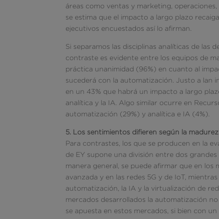
áreas como ventas y marketing, operaciones, 
se estima que el impacto a largo plazo recaig
ejecutivos encuestados así lo afirman.
Si separamos las disciplinas analíticas de las
contraste es evidente entre los equipos de mar
práctica unanimidad (96%) en cuanto al impact
sucederá con la automatización. Justo a lan i
en un 43% que habrá un impacto a largo plazo
analítica y la IA. Algo similar ocurre en Rec
automatización (29%) y analítica e IA (4%).
5. Los sentimientos difieren según la madure
Para contrastes, los que se producen en la e
de EY supone una división entre dos grandes
manera general, se puede afirmar que en los 
avanzada y en las redes 5G y de IoT, mientr
automatización, la IA y la virtualización de 
mercados desarrollados la automatización no 
se apuesta en estos mercados, si bien con 