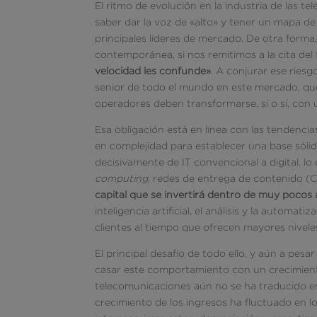
El ritmo de evolución en la industria de las
saber dar la voz de «alto» y tener un mapa de
principales líderes de mercado. De otra forma,
contemporánea, si nos remitimos a la cita del 
velocidad les confunde»
. A conjurar ese ries
senior de todo el mundo en este mercado, que
operadores deben transformarse, sí o sí, con u
Esa obligación está en línea con las tendenci
en complejidad para establecer una base sólida
decisivamente de IT convencional a digital, l
computing
, redes de entrega de contenido (
capital que se invertirá dentro de muy pocos
inteligencia artificial, el análisis y la automa
clientes al tiempo que ofrecen mayores niveles 
El principal desafío de todo ello, y aún a pes
casar este comportamiento con un crecimiento 
telecomunicaciones aún no se ha traducido en 
crecimiento de los ingresos ha fluctuado en 