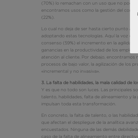
(70%) lo remachan con un uso que no pocas vec
encontramos usos como la gestión del compor
(22%).
Lo cual no deja de ser hasta cierto punto anti
adoptando estas tecnologías. Aquí la voz del
consenso (59%) el incremento en la agilidad y 
ganancias en la productividad de los empleados
atención al cliente. Por debajo, encontramos
procesos de bajo valor, la agilización de los 
«incremental y no invasiva».
3. La falta de habilidades, la mala calidad de 
Y es que no todo son luces. Las principales 
talento, habilidades, falta de alineamiento y 
impulsan toda esta transformación.
En concreto, la falta de talento, o las habil
que afectan el despliegue de la analítica avanza
encuestados. Ninguna de las demás debilidades
caso de la falta de alineamiento entre directi