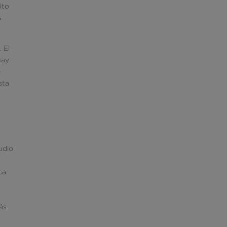
lto
s
 El
hay
e
sta
udio
ca
ás