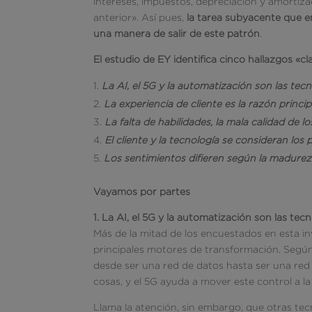
intereses, impuestos, depreciación y amortiz
anterior». Así pues,
la tarea subyacente que e
una manera de salir de este patrón
.
El estudio de EY identifica cinco hallazgos «c
La AI, el 5G y la automatización son las tecn
La experiencia de cliente es la razón principa
La falta de habilidades, la mala calidad de l
El cliente y la tecnología se consideran los p
Los sentimientos difieren según la madurez
Vayamos por partes
1. La AI, el 5G y la automatización son las tec
Más de la mitad de los encuestados en esta in
principales motores de transformación. Según 
desde ser una red de datos hasta ser una red 
cosas, y el 5G ayuda a mover este control a la 
Llama la atención, sin embargo, que otras t