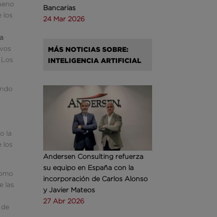
bueno
Bancarias
 los
24 Mar 2026
ma
ivos
MÁS NOTICIAS SOBRE:
? Los
INTELIGENCIA ARTIFICIAL
ando
 la
e los
Andersen Consulting refuerza
su equipo en España con la
 como
incorporación de Carlos Alonso
e las
y Javier Mateos
27 Abr 2026
 de