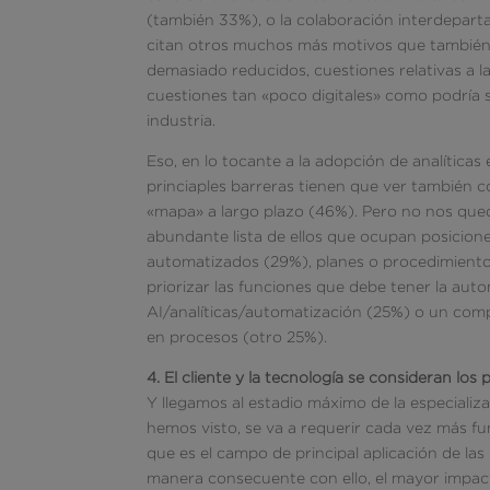
(también 33%), o la colaboración interdepart
citan otros muchos más motivos que también h
demasiado reducidos, cuestiones relativas a l
cuestiones tan «poco digitales» como podría s
industria.
Eso, en lo tocante a la adopción de analíticas e
princiaples barreras tienen que ver también co
«mapa» a largo plazo (46%). Pero no nos que
abundante lista de ellos que ocupan posicion
automatizados (29%), planes o procedimiento
priorizar las funciones que debe tener la aut
AI/analíticas/automatización (25%) o un com
en procesos (otro 25%).
4. El cliente y la tecnología se consideran los p
Y llegamos al estadio máximo de la especializa
hemos visto, se va a requerir cada vez más fu
que es el campo de principal aplicación de las
manera consecuente con ello, el mayor impact