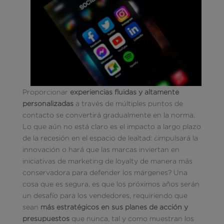
Proporcionar
experiencias fluidas y altamente
personalizadas
a través de múltiples puntos de
contacto se convertirá gradualmente en la norma.
Lo que aún no está claro es el impacto a largo plazo
de la recesión en el espacio de lealtad: ¿impulsará la
innovación o hará que las marcas inviertan en
iniciativas de marketing de loyalty de manera más
conservadora para defender los márgenes? Una
cosa que es segura, es que los próximos años serán
un desafío para los vendedores, requiriendo que
sean
más estratégicos en sus planes de acción y
presupuestos
que nunca, tal y como muestran los