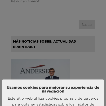
Kitinut en Freepik
MÁS NOTICIAS SOBRE: ACTUALIDAD
BRAINTRUST
Usamos cookies para mejorar su experiencia de
navegación
Andersen Consulting refuerza su crecimiento en
Este sitio web utiliza cookies propias y de terceros
España con la incorporación de Francisco Puertas
para obtener estadísticas sobre los hábitos de
como Socio Responsable de Human Capital