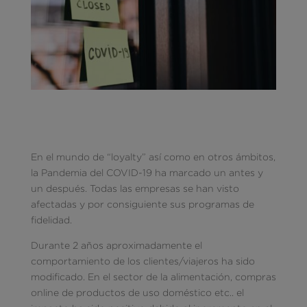
En el mundo de “loyalty” así como en otros ámbitos,
la Pandemia del COVID-19 ha marcado un antes y
un después. Todas las empresas se han visto
afectadas y por consiguiente sus programas de
fidelidad.
Durante 2 años aproximadamente el
comportamiento de los clientes/viajeros ha sido
modificado. En el sector de la alimentación, compras
online de productos de uso doméstico etc.. el