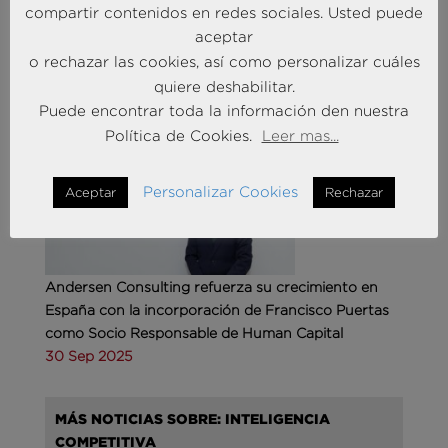
compartir contenidos en redes sociales. Usted puede
aceptar
o rechazar las cookies, así como personalizar cuáles
MÁS NOTICIAS SOBRE: ACTUALIDAD
quiere deshabilitar.
BRAINTRUST
Puede encontrar toda la información den nuestra
Política de Cookies.
Leer mas...
Personalizar Cookies
Aceptar
Rechazar
Andersen Consulting refuerza su crecimiento en
España con la incorporación de Francisco Puertas
como Socio Responsable de Human Capital
30 Sep 2025
MÁS NOTICIAS SOBRE: INTELIGENCIA
COMPETITIVA