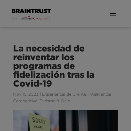
La necesidad de
reinventar los
programas de
fidelización tras la
Covid-19
Nov 15, 2023
|
Experiencia de Cliente
,
Inteligencia
Competitiva
,
Turismo & Ocio