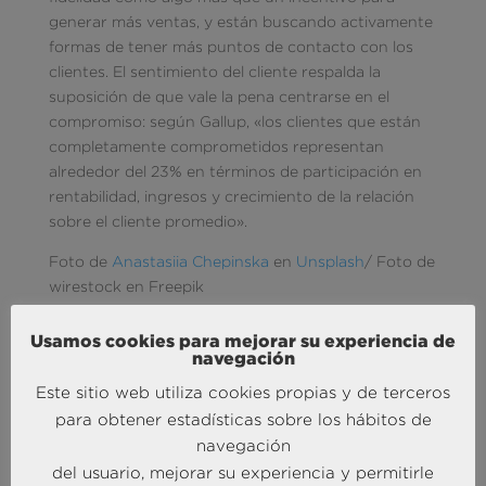
generar más ventas, y están buscando activamente
formas de tener más puntos de contacto con los
clientes. El sentimiento del cliente respalda la
suposición de que vale la pena centrarse en el
compromiso: según Gallup, «los clientes que están
completamente comprometidos representan
alrededor del 23% en términos de participación en
rentabilidad, ingresos y crecimiento de la relación
sobre el cliente promedio».
Foto de
Anastasiia Chepinska
en
Unsplash
/ Foto de
wirestock en Freepik
Usamos cookies para mejorar su experiencia de
navegación
Este sitio web utiliza cookies propias y de terceros
para obtener estadísticas sobre los hábitos de
navegación
del usuario, mejorar su experiencia y permitirle