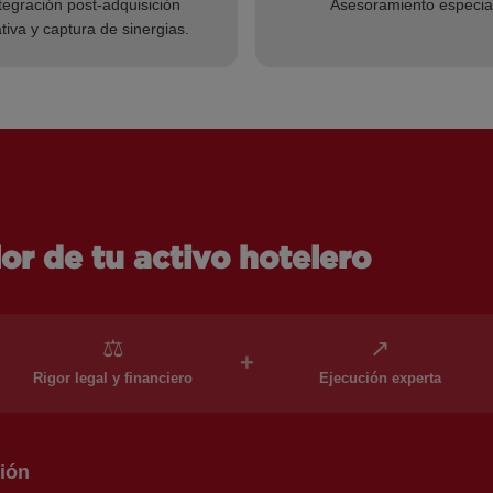
ntegración post-adquisición
Asesoramiento especial
iva y captura de sinergias.
or de tu activo hotelero
⚖
↗
+
Rigor legal y financiero
Ejecución experta
ión