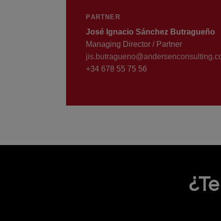
PARTNER
José Ignacio Sánchez Butragueño
Managing Director / Partner
jis.butragueno@andersenconsulting.
+34 678 55 75 56
¿Te