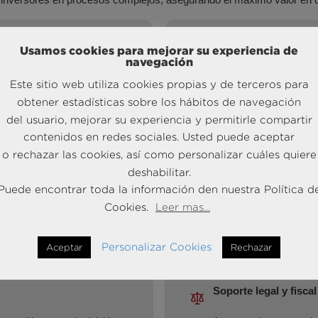
Estructuración de de
Usamos cookies para mejorar su experiencia de
navegación
 y coinversión de activos
Negociación de Asset D
Este sitio web utiliza cookies propias y de terceros para
nidades y maximizando el
optimizando la estructur
obtener estadísticas sobre los hábitos de navegación
del usuario, mejorar su experiencia y permitirle compartir
contenidos en redes sociales. Usted puede aceptar
o rechazar las cookies, así como personalizar cuáles quiere
Asesoramiento inicia
deshabilitar.
Puede encontrar toda la información den nuestra Política d
s estratégicos para alinear
Gestión documental de
Cookies.
Leer mas...
ionistas, inversores y
hasta MoUs y ofertas v
Personalizar Cookies
Aceptar
Rechazar
Soporte legal y fiscal