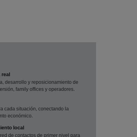
 real
, desarrollo y reposicionamiento de
ersión, family offices y operadores.
a cada situación, conectando la
ento económico.
ento local
 red de contactos de primer nivel para