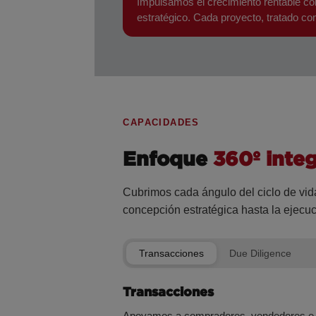
Impulsamos el crecimiento rentable con 
estratégico. Cada proyecto, tratado co
CAPACIDADES
Enfoque
360º integ
Cubrimos cada ángulo del ciclo de vida
concepción estratégica hasta la ejecuc
Transacciones
Due Diligence
Transacciones
Apoyamos a compradores, vendedores e in