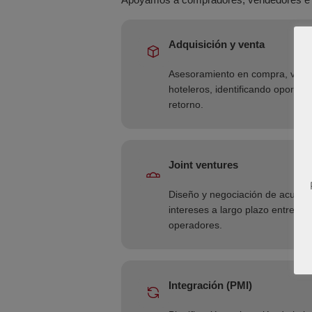
Adquisición y venta
Asesoramiento en compra, venta
hoteleros, identificando oportu
retorno.
Joint ventures
Diseño y negociación de acuerdo
intereses a largo plazo entre acc
operadores.
Integración (PMI)