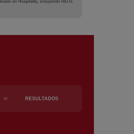
izado en Hospitality, incluyendo REITs.
=
RESULTADOS