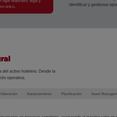
rigor financiero, legal y
identificar y gestionar op
mo único.
ral
 del activo hotelero. Desde la
ión operativa.
Valoración
Asesoramiento
Planificación
Asset Manage
versores en procesos complejos, asegurando el máximo valor en cad