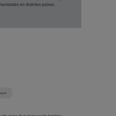
ortunidades en distintos países.
ment
a etapa de la transacción hotelera.