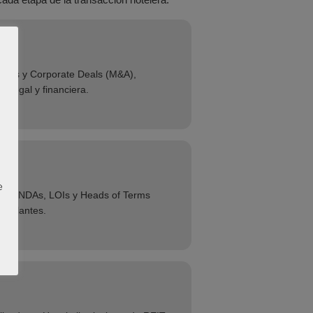
als
eals y Corporate Deals (M&A),
a legal y financiera.
l
e
sde NDAs, LOIs y Heads of Terms
inculantes.