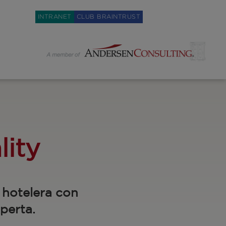
Weglot switcher
INTRANET
CLUB BRAINTRUST
lity
 hotelera con
perta.