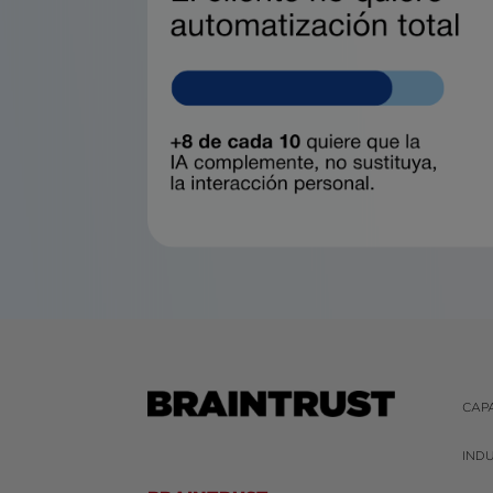
CAP
IND