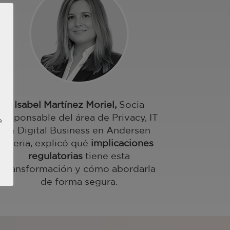
Isabel Martínez Moriel,
Socia
responsable del área de Privacy, IT
e
& Digital Business en Andersen
Iberia, explicó qué
implicaciones
regulatorias
tiene esta
transformación y cómo abordarla
de forma segura.