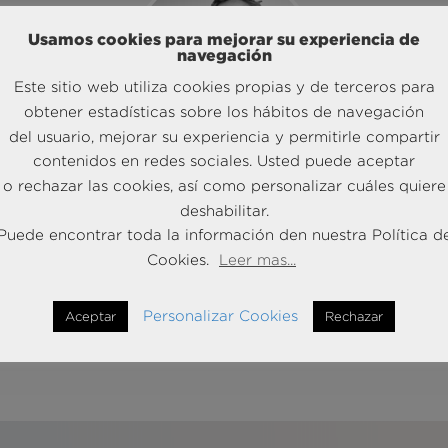
Usamos cookies para mejorar su experiencia de
navegación
Este sitio web utiliza cookies propias y de terceros para
obtener estadísticas sobre los hábitos de navegación
del usuario, mejorar su experiencia y permitirle compartir
contenidos en redes sociales. Usted puede aceptar
o rechazar las cookies, así como personalizar cuáles quiere
Gabriel Pagola,
Managing
deshabilitar.
Director/Partner en Andersen
Puede encontrar toda la información den nuestra Política d
Consulting, aterrizó los insights en
Cookies.
Leer mas...
r
decisiones concretas de negocio,
con ejemplos reales
de cómo las
Personalizar Cookies
Aceptar
Rechazar
compañías los están aplicando.