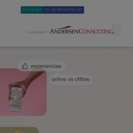
Weglot switcher
INTRANET
CLUB BRAINTRUST