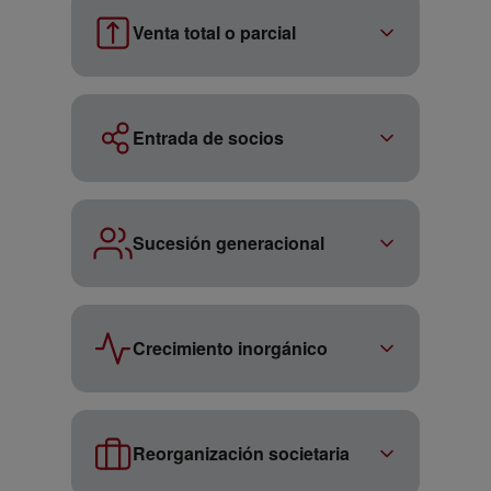
Venta total o parcial
Gestionamos el proceso completo de
venta, maximizando el valor y
Entrada de socios
garantizando la confidencialidad en cada
fase.
Identificamos y atraemos socios
industriales o financieros que aporten
Sucesión generacional
recursos, visión estratégica o capacidad
de crecimiento.
Acompañamos el relevo generacional con
rigor estructural, preservando el valor y la
Crecimiento inorgánico
continuidad de la empresa familiar.
Identificamos y ejecutamos adquisiciones
de competidores u operaciones de
Reorganización societaria
consolidación que aceleren el crecimiento
del negocio.