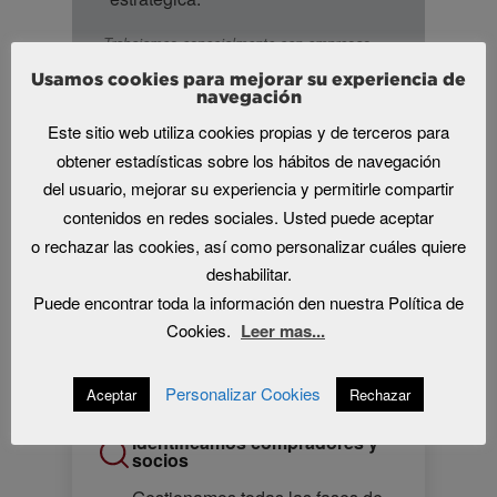
Trabajamos especialmente con empresas
familiares, industriales, de servicios
Usamos cookies para mejorar su experiencia de
especializados, tecnología, salud,
navegación
distribución y negocios con potencial de
Este sitio web utiliza cookies propias y de terceros para
consolidación (facturación entre 5 y 100 M€).
obtener estadísticas sobre los hábitos de navegación
del usuario, mejorar su experiencia y permitirle compartir
contenidos en redes sociales. Usted puede aceptar
Definimos la estrategia y la
o rechazar las cookies, así como personalizar cuáles quiere
valoración
deshabilitar.
Establecemos la hoja de ruta de
Puede encontrar toda la información den nuestra Política de
la operación con criterios
Cookies.
Leer mas...
financieros y de negocio
rigurosos.
Personalizar Cookies
Aceptar
Rechazar
Identificamos compradores y
socios