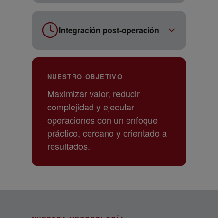
Diseñamos estructuras societarias que
optimizan la eficiencia fiscal, jurídica y
Integración post-operación
operativa de cara a una operación o al
futuro.
Aseguramos que la transición genere
valor real: integración operativa, alineación
NUESTRO OBJETIVO
de equipos y cumplimiento de
compromisos.
Maximizar valor, reducir
complejidad y ejecutar
operaciones con un enfoque
práctico, cercano y orientado a
resultados.