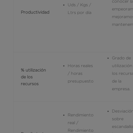
conocer si
Uds / Kgs /
empeoram
Productividad
Ltrs por día
mejoramo
mantenem
Grado de
Horas reales
utilización
% utilización
/ horas
los recurs
de los
presupuesto
de la
recursos
empresa.
Desviació
Rendimiento
sobre
real /
escandallo
Rendimiento