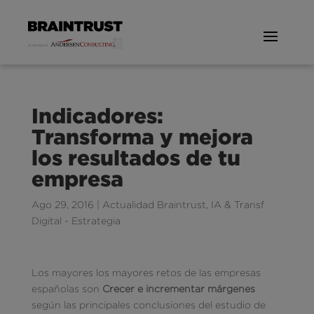
Indicadores:
Transforma y mejora
los resultados de tu
empresa
Ago 29, 2016
|
Actualidad Braintrust
,
IA & Transf
Digital - Estrategia
Los mayores los mayores retos de las empresas
españolas son
Crecer e incrementar márgenes
según las principales conclusiones del estudio de