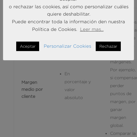
o rechazar las cookies, así como personalizar cuáles
quiere deshabilitar.
Permite
Puede encontrar toda la información den nuestra
controlar los
Política de Cookies.
Leer mas...
efectos de la
variación de
tarifa sobre
Personalizar Cookies
Aceptar
Rechazar
los
márgenes.
Por ejemplo,
En
si compensa
porcentaje y
Margen
perder
medio por
valor
puntos de
cliente
absoluto
margen, por
ganar
margen
global.
Comparar la