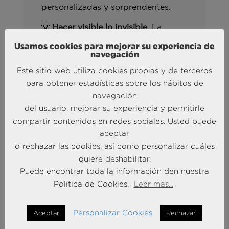
personalizadas y sorprendentes.
💡
Hacer visible lo invisible.
La
banca genera un valor social y
Usamos cookies para mejorar su experiencia de
económico enorme. Hay una historia
navegación
poderosa esperando ser contada de
Este sitio web utiliza cookies propias y de terceros
forma más cercana y personal.
para obtener estadísticas sobre los hábitos de
Una idea quedó especialmente
navegación
clara: el reto no es solo hacer las
del usuario, mejorar su experiencia y permitirle
cosas bien, sino
conseguir que ese
compartir contenidos en redes sociales. Usted puede
valor se perciba y se recuerde.
aceptar
o rechazar las cookies, así como personalizar cuáles
Descargar el informe
quiere deshabilitar.
Puede encontrar toda la información den nuestra
Política de Cookies.
Leer mas...
Personalizar Cookies
Aceptar
Rechazar