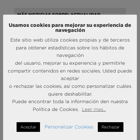
MÁS NOTICIAS SOBRE: ACTUALIDAD
BRAINTRUST
Usamos cookies para mejorar su experiencia de
navegación
Este sitio web utiliza cookies propias y de terceros
para obtener estadísticas sobre los hábitos de
navegación
del usuario, mejorar su experiencia y permitirle
compartir contenidos en redes sociales. Usted puede
aceptar
Andersen Consulting refuerza su crecimiento en
o rechazar las cookies, así como personalizar cuáles
España con la incorporación de Francisco Puertas
quiere deshabilitar.
como Socio Responsable de Human Capital
Puede encontrar toda la información den nuestra
30 Sep 2025
Política de Cookies.
Leer mas...
MÁS NOTICIAS SOBRE: INTELIGENCIA
Personalizar Cookies
Aceptar
Rechazar
COMPETITIVA