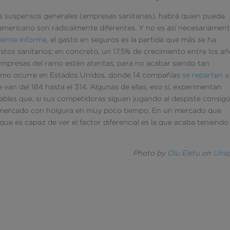
es suspensos generales (empresas sanitarias), habrá quien pueda
mericano son radicalmente diferentes. Y no es así necesariament
iente informe
, el gasto en seguros es la partida que más se ha
tos sanitarios; en concreto, un 17,5% de crecimiento entre los a
s empresas del ramo estén atentas, para no acabar siendo tan
 como ocurre en Estados Unidos, donde 14 compañías
se reparten a
van del 184 hasta el 314. Algunas de ellas, eso sí, experimentan
ables que, si sus competidoras siguen jugando al despiste consig
 mercado con holgura en muy poco tiempo. En un mercado que
 que es capaz de ver el factor diferencial es la que acaba teniendo
Photo by
Olu Eletu
on
Unsp