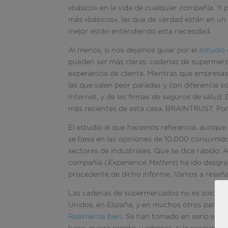
«básico» en la vida de cualquier compañía. Y
más «básicos», las que de verdad están en un tr
mejor están entendiendo esta necesidad.
Al menos, si nos dejamos guiar por el
estudio
pueden ser más claras: cadenas de supermerca
experiencia de cliente. Mientras que empresa
las que salen peor paradas y con diferencia so
Internet, y de las firmas de seguros de salud.
más recientes de esta casa, BRAINTRUST. Por 
El estudio al que hacemos referencia, aunque
se basa en las opiniones de 10.000 consumid
sectores de industriales. Que se dice rápido. A
compañía (
Experience Matters
) ha ido desgra
procedente de dicho informe. Vamos a reseñar 
Las cadenas de supermercados no es solo que 
Unidos, en España, y en muchos otros países),
Realmente bien
. Se han tomado en serio el ob
hace, quiera repetir, y además, si le pregunt