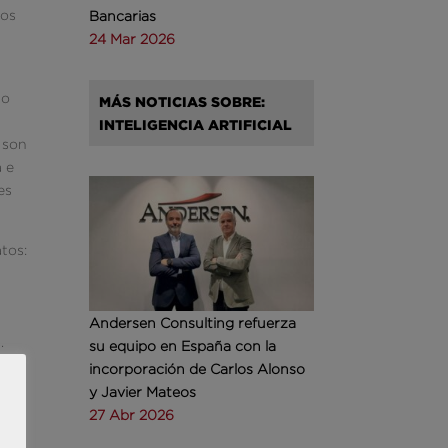
tos
Bancarias
24 Mar 2026
no
MÁS NOTICIAS SOBRE:
INTELIGENCIA ARTIFICIAL
 son
a e
es
tos:
Andersen Consulting refuerza
.
su equipo en España con la
incorporación de Carlos Alonso
ados
y Javier Mateos
27 Abr 2026
s lo
l