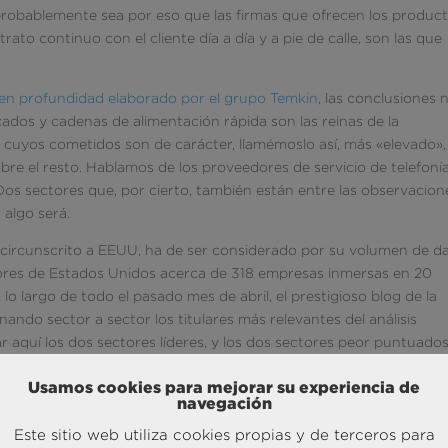
 probablemente sea por eso que las firmas que ofrecen los produc
ato continuo con el cliente día a día y a pie de calle, son las que
 en profundidad elaborado por el grupo Temkin
, las conclusiones 
dos y cadenas de alimentación rápida son las reinas de la
s cuyos cometidos son de carácter, llamémoslo así, más «elevado»,
bre el resto. Hablamos de los proveedores de servicio de telefoní
 Dos sectores que, por cierto, también están entre las observacion
algo será.
 circunscrito a EEUU, ha de ser considerado por su volumen de da
ores de Estados Unidos acerca de 318 empresas inmersas en 20
 lo largo de todo el pasado mes de abril, el prestigioso blog de la
nando sector a sector los titulares más relevantes del análisis
aquí los dos sectores líderes, y los dos sectores peor puntuados
resuelvan las necesidades diarias de millones de familias (en Est
Usamos cookies para mejorar su experiencia de
 es que además, y por lo que arroja este estudio,
lo hacen bien.
navegación
jetivo de que el cliente no solo consuma, sino que disfrute mientra
Este sitio web utiliza cookies propias y de terceros para
an, probablemente evangelice sobre dicha cadena. Además de ser e