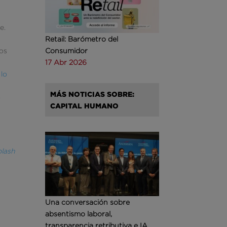
e.
Retail: Barómetro del
ños
Consumidor
17 Abr 2026
 lo
MÁS NOTICIAS SOBRE:
o
CAPITAL HUMANO
lash
Una conversación sobre
absentismo laboral,
transparencia retributiva e IA