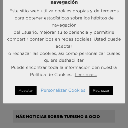
navegación
Este sitio web utiliza cookies propias y de terceros
MÁS NOTICIAS SOBRE: INTELIGENCIA
ARTIFICIAL
para obtener estadísticas sobre los hábitos de
navegación
del usuario, mejorar su experiencia y permitirle
compartir contenidos en redes sociales. Usted puede
aceptar
o rechazar las cookies, así como personalizar cuáles
quiere deshabilitar.
Puede encontrar toda la información den nuestra
Política de Cookies.
Leer mas...
Andersen Consulting refuerza su equipo en España
con la incorporación de Carlos Alonso y Javier
Personalizar Cookies
Aceptar
Rechazar
Mateos
27 Abr 2026
MÁS NOTICIAS SOBRE: TURISMO & OCIO