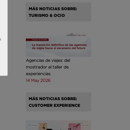
MÁS NOTICIAS SOBRE:
TURISMO & OCIO
e
Agencias de viajes: del
mostrador al taller de
experiencias
14 May 2026
MÁS NOTICIAS SOBRE:
CUSTOMER EXPERIENCE