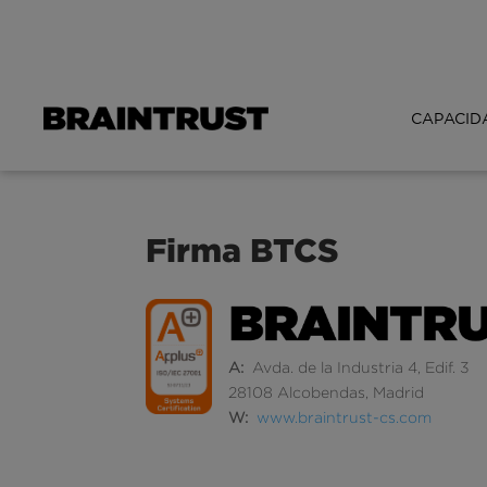
CAPACID
Firma BTCS
A:
Avda. de la Industria 4, Edif. 3
28108 Alcobendas, Madrid
W:
www.braintrust-cs.com