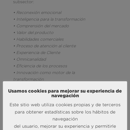
subsector:
• Reconexión emocional
• Inteligencia para la transformación
• Comprensión del mercado
• Valor del producto
• Habilidades comerciales
• Proceso de atención al cliente
• Experiencia de Cliente
• Omnicanalidad
• Eficiencia de los procesos
• Innovación como motor de la
transformación
• Digitalización
Usamos cookies para mejorar su experiencia de
• Idiomas
navegación
• Trabajo en equipo
Este sitio web utiliza cookies propias y de terceros
• Gestión del cambio
para obtener estadísticas sobre los hábitos de
• Liderazgo
navegación
• Propósito organizativo
del usuario, mejorar su experiencia y permitirle
Como decía Alvin Toffler, frase que repito una y otra