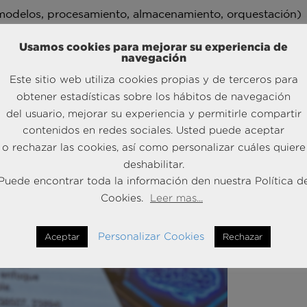
(modelos, procesamiento, almacenamiento, orquestación)
Usamos cookies para mejorar su experiencia de
ad transversal
navegación
Este sitio web utiliza cookies propias y de terceros para
obtener estadísticas sobre los hábitos de navegación
zar casos de uso con impacto real
del usuario, mejorar su experiencia y permitirle compartir
qué
.
contenidos en redes sociales. Usted puede aceptar
o rechazar las cookies, así como personalizar cuáles quiere
deshabilitar.
r tangible.
Puede encontrar toda la información den nuestra Política d
» de «
casos estratégicos»
Cookies.
Leer mas...
cto, viabilidad y riesgo
Personalizar Cookies
Aceptar
Rechazar