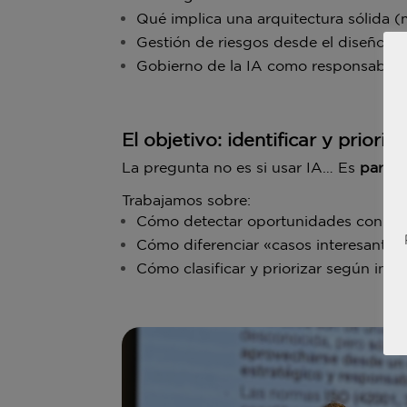
Qué implica una arquitectura sólida 
Gestión de riesgos desde el diseño
Gobierno de la IA como responsabilid
El objetivo: identificar y priori
La pregunta no es si usar IA… Es
para 
Trabajamos sobre:
Cómo detectar oportunidades con valo
Cómo diferenciar «casos interesantes
Cómo clasificar y priorizar según impa