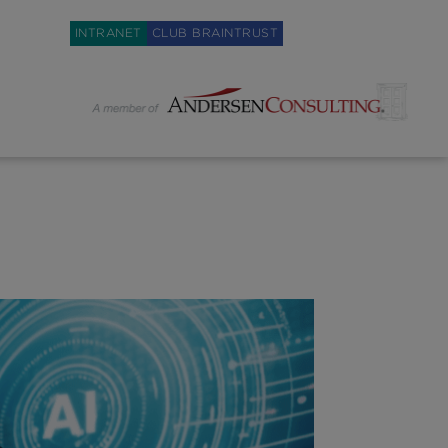
Weglot switcher
INTRANET
CLUB BRAINTRUST