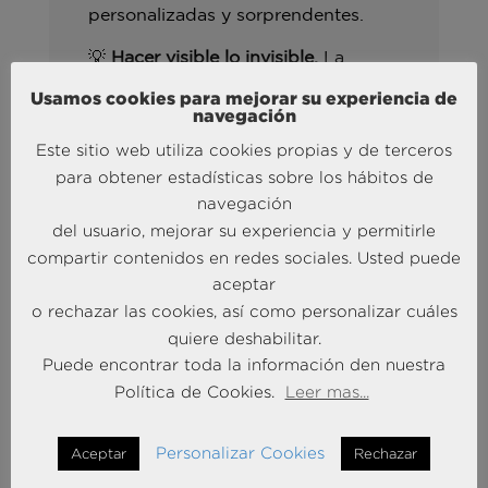
personalizadas y sorprendentes.
💡
Hacer visible lo invisible.
La
banca genera un valor social y
Usamos cookies para mejorar su experiencia de
económico enorme. Hay una historia
navegación
poderosa esperando ser contada de
Este sitio web utiliza cookies propias y de terceros
forma más cercana y personal.
para obtener estadísticas sobre los hábitos de
Una idea quedó especialmente
navegación
clara: el reto no es solo hacer las
del usuario, mejorar su experiencia y permitirle
cosas bien, sino
conseguir que ese
compartir contenidos en redes sociales. Usted puede
valor se perciba y se recuerde.
aceptar
o rechazar las cookies, así como personalizar cuáles
Descargar el informe
quiere deshabilitar.
Puede encontrar toda la información den nuestra
Política de Cookies.
Leer mas...
Personalizar Cookies
Aceptar
Rechazar