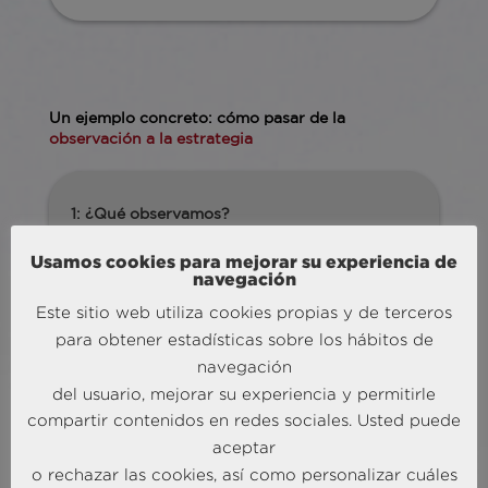
Un ejemplo concreto: cómo pasar de la
observación a la estrategia
1: ¿Qué observamos?
Compra-venta de viviendas en máximos
Usamos cookies para mejorar su experiencia de
históricos; aumento de búsquedas digitales
navegación
sobre “reformas”; incremento de inversión
publicitaria en soluciones de financiación
Este sitio web utiliza cookies propias y de terceros
para reformas.
para obtener estadísticas sobre los hábitos de
navegación
del usuario, mejorar su experiencia y permitirle
compartir contenidos en redes sociales. Usted puede
2: La pregunta
aceptar
¿Podríamos lanzar una propuesta de valor
o rechazar las cookies, así como personalizar cuáles
enfocada en el mercado de las reformas para