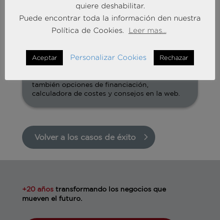
el hogar?
quiere deshabilitar.
Puede encontrar toda la información den nuestra
Política de Cookies.
Leer mas...
3: La propuesta
Personalizar Cookies
Aceptar
Rechazar
Crear un paquete “Hogar en reforma” que no
solo ofrezca cobertura adaptada, sino
también opciones de financiación,
calculadora de costes y consejos en la web.
Volver a los casos de éxito
+20 años
transformando los negocios que
mueven el futuro.