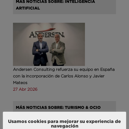
MÁS NOTICIAS SOBRE: INTELIGENCIA
ARTIFICIAL
Andersen Consulting refuerza su equipo en España
con la incorporación de Carlos Alonso y Javier
Mateos
27 Abr 2026
MÁS NOTICIAS SOBRE: TURISMO & OCIO
Usamos cookies para mejorar su experiencia de
navegación