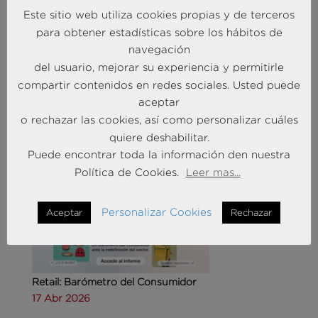
Este sitio web utiliza cookies propias y de terceros
para obtener estadísticas sobre los hábitos de
navegación
Agencias de viajes: del mostrador al taller de
del usuario, mejorar su experiencia y permitirle
experiencias
compartir contenidos en redes sociales. Usted puede
14 May 2026
aceptar
o rechazar las cookies, así como personalizar cuáles
quiere deshabilitar.
MÁS NOTICIAS SOBRE: CUSTOMER
Puede encontrar toda la información den nuestra
EXPERIENCE
Política de Cookies.
Leer mas...
Personalizar Cookies
Aceptar
Rechazar
Retail: Barómetro del Consumidor
17 Abr 2026