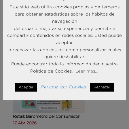
Este sitio web utiliza cookies propias y de terceros
para obtener estadísticas sobre los hábitos de
navegación
Agencias de viajes: del mostrador al taller de
del usuario, mejorar su experiencia y permitirle
experiencias
compartir contenidos en redes sociales. Usted puede
14 May 2026
aceptar
o rechazar las cookies, así como personalizar cuáles
quiere deshabilitar.
MÁS NOTICIAS SOBRE: CUSTOMER
Puede encontrar toda la información den nuestra
EXPERIENCE
Política de Cookies.
Leer mas...
Personalizar Cookies
Aceptar
Rechazar
Retail: Barómetro del Consumidor
17 Abr 2026