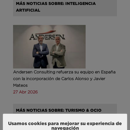
MÁS NOTICIAS SOBRE: INTELIGENCIA
ARTIFICIAL
Andersen Consulting refuerza su equipo en España
con la incorporación de Carlos Alonso y Javier
Mateos
27 Abr 2026
MÁS NOTICIAS SOBRE: TURISMO & OCIO
Usamos cookies para mejorar su experiencia de
navegación