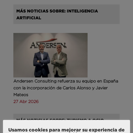
MÁS NOTICIAS SOBRE: INTELIGENCIA
ARTIFICIAL
Andersen Consulting refuerza su equipo en España
con la incorporación de Carlos Alonso y Javier
Mateos
27 Abr 2026
MÁS NOTICIAS SOBRE: TURISMO & OCIO
Usamos cookies para mejorar su experiencia de