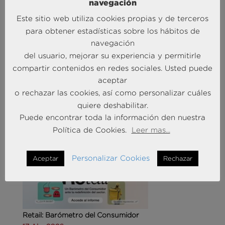
navegación
Este sitio web utiliza cookies propias y de terceros
para obtener estadísticas sobre los hábitos de
navegación
del usuario, mejorar su experiencia y permitirle
Agencias de viajes: del mostrador al taller de
compartir contenidos en redes sociales. Usted puede
experiencias
aceptar
14 May 2026
o rechazar las cookies, así como personalizar cuáles
quiere deshabilitar.
MÁS NOTICIAS SOBRE: CUSTOMER
Puede encontrar toda la información den nuestra
EXPERIENCE
Política de Cookies.
Leer mas...
Personalizar Cookies
Aceptar
Rechazar
Retail: Barómetro del Consumidor