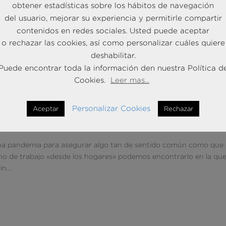
obtener estadísticas sobre los hábitos de navegación
del usuario, mejorar su experiencia y permitirle compartir
contenidos en redes sociales. Usted puede aceptar
o rechazar las cookies, así como personalizar cuáles quiere
deshabilitar.
Puede encontrar toda la información den nuestra Política d
Cookies.
Leer mas...
a teletrabajar a la perfección
Personalizar Cookies
Aceptar
Rechazar
na pandemia para asegurar algo tan de sentido común como que 
mino de trabajo «desde los hogares» podemos encontrarlo en la qu
n...