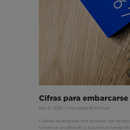
Cifras para embarcarse
Nov 6, 2020
|
Actualidad Braintrust
Cuando se atraviesa una situación tan excep
conservar la calma en lo tocante al manejo del