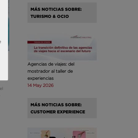
MÁS NOTICIAS SOBRE:
TURISMO & OCIO
e
Agencias de viajes: del
mostrador al taller de
experiencias
14 May 2026
el
e
MÁS NOTICIAS SOBRE:
CUSTOMER EXPERIENCE