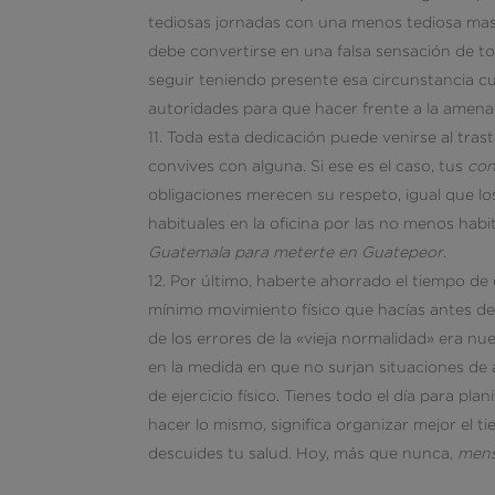
tediosas jornadas con una menos tediosa masca
debe convertirse en una falsa sensación de t
seguir teniendo presente esa circunstancia cu
autoridades para que hacer frente a la amenaz
Toda esta dedicación puede venirse al trast
convives con alguna. Si ese es el caso, tus
con
obligaciones merecen su respeto, igual que los
habituales en la oficina por las no menos habi
Guatemala para meterte en Guatepeor
.
Por último, haberte ahorrado el tiempo de
mínimo movimiento físico que hacías antes de c
de los errores de la «vieja normalidad» era nu
en la medida en que no surjan situaciones de
de ejercicio físico. Tienes todo el día para pla
hacer lo mismo, significa organizar mejor el t
descuides tu salud. Hoy, más que nunca,
mens