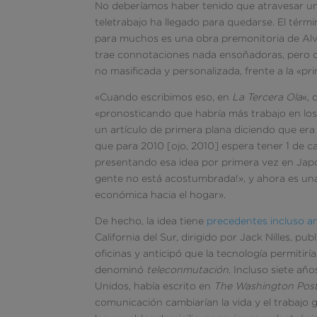
No deberíamos haber tenido que atravesar u
teletrabajo ha llegado para quedarse. El tér
para muchos es una obra premonitoria de Alvi
trae connotaciones nada ensoñadoras, pero q
no masificada y personalizada, frente a la «pri
«Cuando escribimos eso, en
La Tercera Ola
«, 
«pronosticando que habría más trabajo en los
un artículo de primera plana diciendo que era
que para 2010 [ojo, 2010] espera tener 1 de 
presentando esa idea por primera vez en Japó
gente no está acostumbrada!», y ahora es una 
económica hacia el hogar».
De hecho, la idea tiene
precedentes incluso an
California del Sur, dirigido por Jack Nilles, p
oficinas y anticipó que la tecnología permiti
denominó
teleconmutación
. Incluso siete año
Unidos, había escrito en
The Washington Pos
comunicación cambiarían la vida y el trabajo