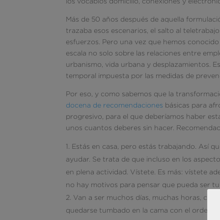
los vocablos domicilio, conexiones y electrónic
Más de 50 años después de aquella formulació
trazaba esos escenarios, el salto al teletrab
esfuerzos. Pero una vez que hemos conocido s
escala no solo sobre las relaciones entre emp
urbanismo, vida urbana y desplazamientos. E
temporal impuesta por las medidas de preven
Por eso, y como sabemos que la transforma
docena de recomendaciones
básicas para afr
progresivo, para el que deberíamos haber est
unos cuantos deberes sin hacer. Recomendac
Estás en casa, pero estás trabajando. Así qu
ayudar. Se trata de que incluso en los aspecto
en plena actividad. Vístete. Es más: vístete a
no hay motivos para pensar que pueda ser tu 
Van a ser muchos días, muchas horas, con mu
quedarse tumbado en la cama con el ordenado