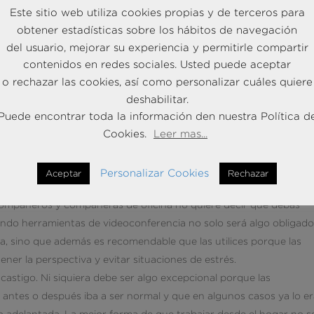
 pandemia tenemos más razones para afirmarlo, es que puede afe
Este sitio web utiliza cookies propias y de terceros para
ilar tu espalda, como la mental: diferencia espacios de ocio y trabajo
obtener estadísticas sobre los hábitos de navegación
del usuario, mejorar su experiencia y permitirle compartir
odo y ordenado, y una buena fuente de iluminación, mejor si es
contenidos en redes sociales. Usted puede aceptar
 las horas anuales que vas a convivir con ello, ¿necesitas algún da
o rechazar las cookies, así como personalizar cuáles quiere
lo que más te va a ayudar.
deshabilitar.
omo para los demás en relación contigo. Que estés en casa, que los
Puede encontrar toda la información den nuestra Política d
llos ni tú estéis conectados 24/7/365. Flexibilidad no quiere decir,
Cookies.
Leer mas...
te.
roveches ese tiempo para pasarte de frenada con la última cabezad
Personalizar Cookies
Aceptar
Rechazar
halo para darte descansos en tu jornada de trabajo.
compañeros y compañeras de oficina no quiere decir que debas
izando herramientas de videoconferencia no solo será algo obligad
cia, sino que además es recomendable que las utilices porque las
ner la perspectiva y evitar situaciones de estrés.
castigo. Ni siquiera debe ser algo excepcional porque las
 antes o después iba a ser normal y que en algunos casos ya lo er
to adelantada. La mejor forma de que trabajar desde el hogar no s