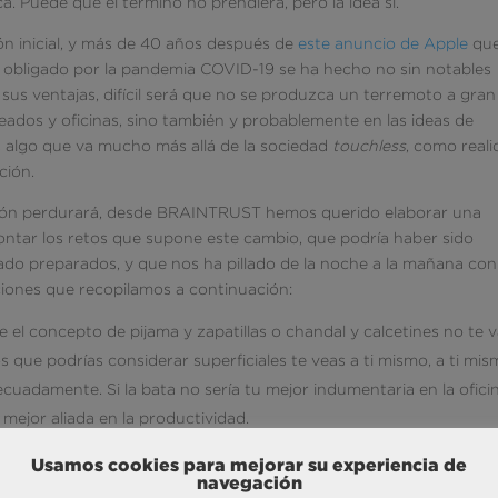
a. Puede que el término no prendiera, pero la idea sí.
n inicial, y más de 40 años después de
este anuncio de Apple
qu
ajo obligado por la pandemia COVID-19 se ha hecho no sin notables
us ventajas, difícil será que no se produzca un terremoto a gran
leados y oficinas, sino también y probablemente en las ideas de
s algo que va mucho más allá de la sociedad
touchless
, como real
ción.
ción perdurará, desde BRAINTRUST hemos querido elaborar una
ontar los retos que supone este cambio, que podría haber sido
ado preparados, y que nos ha pillado de la noche a la mañana con
iones que recopilamos a continuación:
e el concepto de pijama y zapatillas o chandal y calcetines no te 
s que podrías considerar superficiales te veas a ti mismo, a ti mis
decuadamente. Si la bata no sería tu mejor indumentaria en la ofici
mejor aliada en la productividad.
cha dedicación. Sentarse en el sofá delante de la televisión o
Usamos cookies para mejorar su experiencia de
r no solo afectará a tu productividad. Lo que es más importante
navegación