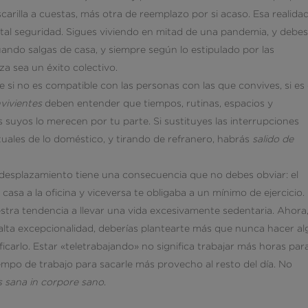
rilla a cuestas, más otra de reemplazo por si acaso. Esa realida
otal seguridad. Sigues viviendo en mitad de una pandemia, y debe
ando salgas de casa, y siempre según lo estipulado por las
a sea un éxito colectivo.
e si no es compatible con las personas con las que convives, si es
vivientes
deben entender que tiempos, rutinas, espacios y
 suyos lo merecen por tu parte. Si sustituyes las interrupciones
tuales de lo doméstico, y tirando de refranero, habrás
salido de
 desplazamiento tiene una consecuencia que no debes obviar: el
asa a la oficina y viceversa te obligaba a un mínimo de ejercicio
estra tendencia a llevar una vida excesivamente sedentaria. Ahora,
 alta excepcionalidad, deberías plantearte más que nunca hacer al
nificarlo. Estar «teletrabajando» no significa trabajar más horas par
iempo de trabajo para sacarle más provecho al resto del día. No
 sana in corpore sano
.