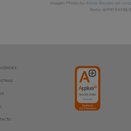
Imagen Photo by
Alizée Baudez
on
Unsp
Texto: APPP/EKMB/
ACIDADES
USTRIAS
OS
G
TACTO