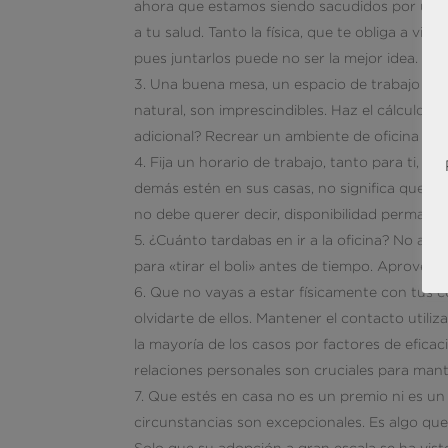
ahora que estamos siendo sacudidos por una
a tu salud. Tanto la física, que te obliga a vig
pues juntarlos puede no ser la mejor idea.
Una buena mesa, un espacio de trabajo cóm
natural, son imprescindibles. Haz el cálculo de
adicional? Recrear un ambiente de oficina es 
Fija un horario de trabajo, tanto para ti, c
demás estén en sus casas, no significa que ni e
no debe querer decir, disponibilidad permanen
¿Cuánto tardabas en ir a la oficina? No ap
para «tirar el boli» antes de tiempo. Aprovéc
Que no vayas a estar físicamente con tus 
olvidarte de ellos. Mantener el contacto util
la mayoría de los casos por factores de efica
relaciones personales son cruciales para mante
Que estés en casa no es un premio ni es un 
circunstancias son excepcionales. Es algo que
Solo que su adopción a gran escala se ha vis