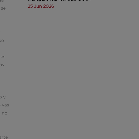
25 Jun 2026
 se
r
do
nes
as
o y
e vas
, no
arte