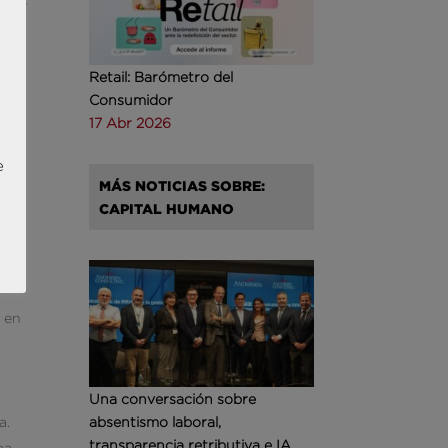
ctar
,
Retail: Barómetro del
Consumidor
to
17 Abr 2026
e
MÁS NOTICIAS SOBRE:
 y
CAPITAL HUMANO
a, o
o en
Una conversación sobre
absentismo laboral,
a.
transparencia retributiva e IA
ea