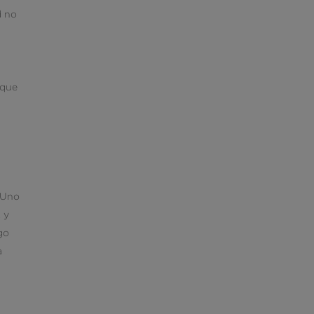
d no
s
 que
. Uno
 y
go
a