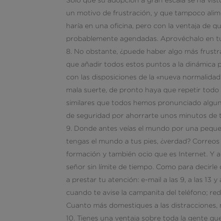
un motivo de frustración, y que tampoco alime
haría en una oficina, pero con la ventaja de 
probablemente agendadas. Aprovéchalo en tu
No obstante, ¿puede haber algo más frust
que añadir todos estos puntos a la dinámica pr
con las disposiciones de la «nueva normalida
mala suerte, de pronto haya que repetir todo
similares que todos hemos pronunciado alguna
de seguridad por ahorrarte unos minutos de 
Donde antes veías el mundo por una pequeñ
tengas el mundo a tus pies, ¿verdad? Correos 
formación y también ocio que es Internet. Y
señor sin límite de tiempo. Como para decirle 
a prestar tu atención: e-mail a las 9, a las 13 y
cuando te avise la campanita del teléfono; rede
Cuanto más domestiques a las distracciones, m
Tienes una ventaja sobre toda la gente q