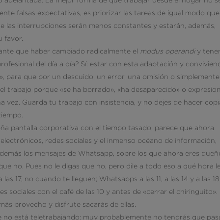
nte falsas expectativas, es priorizar las tareas de igual modo que
que las interrupciones serán menos constantes y estarán, además,
 favor.
rante que haber cambiado radicalmente el
modus operandi
y tene
ofesional del día a día? Sí: estar con esta adaptación y convivien
d», para que por un descuido, un error, una omisión o simplemente
 el trabajo porque «se ha borrado», «ha desaparecido» o expresio
 vez. Guarda tu trabajo con insistencia, y no dejes de hacer copi
tiempo.
a pantalla corporativa con el tiempo tasado, parece que ahora
electrónicos, redes sociales y el inmenso océano de información,
 además los mensajes de Whatsapp, sobre los que ahora eres dueñ
que no. Pues no le digas que no, pero dile a todo eso a qué hora l
 a las 17, no cuando te lleguen; Whatsapps a las 11, a las 14 y a las 18
s sociales con el café de las 10 y antes de «cerrar el chiringuito».
ás provecho y disfrute sacarás de ellas.
ue no está teletrabajando: muy probablemente no tendrás que pas