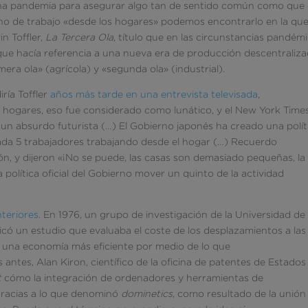
na pandemia para asegurar algo tan de sentido común como que 
mino de trabajo «desde los hogares» podemos encontrarlo en la qu
n Toffler,
La Tercera Ola
, título que en las circunstancias pandém
ue hacía referencia a una nueva era de producción descentraliza
mera ola» (agrícola) y «segunda ola» (industrial).
diría Toffler
años más tarde en una entrevista televisada
,
 hogares, eso fue considerado como lunático, y el New York Time
 un absurdo futurista (…) El Gobierno japonés ha creado una polít
cada 5 trabajadores trabajando desde el hogar (…) Recuerdo
n, y dijeron «¡No se puede, las casas son demasiado pequeñas, la
política oficial del Gobierno mover un quinto de la actividad
teriores
. En 1976, un grupo de investigación de la Universidad de
ublicó un estudio que evaluaba el coste de los desplazamientos a las
ría una economía más eficiente por medio de lo que
s antes, Alan Kiron, científico de la oficina de patentes de Estados
t
cómo la integración de ordenadores y herramientas de
 gracias a lo que denominó
dominetics
, como resultado de la unión