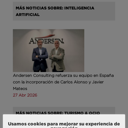
MÁS NOTICIAS SOBRE: INTELIGENCIA
ARTIFICIAL
Andersen Consulting refuerza su equipo en España
con la incorporación de Carlos Alonso y Javier
Mateos
27 Abr 2026
MÁS NOTICIAS SOBRE: TURISMO & OCIO
Usamos cookies para mejorar su experiencia de