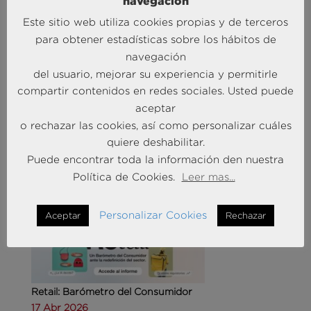
navegación
Este sitio web utiliza cookies propias y de terceros
para obtener estadísticas sobre los hábitos de
navegación
del usuario, mejorar su experiencia y permitirle
Agencias de viajes: del mostrador al taller de
compartir contenidos en redes sociales. Usted puede
experiencias
aceptar
14 May 2026
o rechazar las cookies, así como personalizar cuáles
quiere deshabilitar.
MÁS NOTICIAS SOBRE: CUSTOMER
Puede encontrar toda la información den nuestra
EXPERIENCE
Política de Cookies.
Leer mas...
Personalizar Cookies
Aceptar
Rechazar
Retail: Barómetro del Consumidor
17 Abr 2026